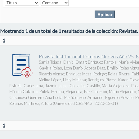
Mostrando 1 de un total de 1 resultados de la colección: Revistas.
1
Revista Institucional Tiempos Nuevos Año 25, 
Sarria Tejada, Daniel Omar
;
Enríquez Pantoja, María Vivia
Gaviria Rojas, León Darío
;
Acosta Díaz, Emilio
;
Rojas Verg
Ricardo Alonso
;
Enríquez Meza, Rodrigo
;
Rojas-Rivera, Fab
Molina López, Heily Melissa
;
Rodríguez Rivera, Karen Giov
Estrella Carlosama, Jazmin Lucia
;
Gonzales Castillo, María Alejandra
;
Rose
Mónica Catalina
;
Zuleta Medina, Alejandra
;
Paz Calderón, Mario Alejandro
;
Casanova Guerrero, Ana Lucía
;
Paz Yaqueno, Armando
;
Figueroa Arévalo, 
Bolaños Martínez, Arturo
(
Universidad CESMAG
,
2020-12-01
)
1