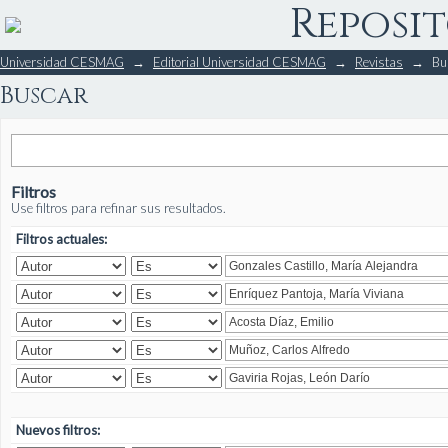
Reposit
Buscar
Universidad CESMAG
→
Editorial Universidad CESMAG
→
Revistas
→
Bu
Buscar
Filtros
Use filtros para refinar sus resultados.
Filtros actuales:
Nuevos filtros: