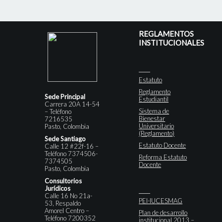
REGLAMENTOS
INSTITUCIONALES
Estatuto
Reglamento
Sede Principal
Estudiantil
Carrera 20A 14-54
Sistema de
– Teléfono
Bienestar
7216535
Universitario
Pasto, Colombia
(Reglamento)
Sede Santiago
Estatuto Docente
Calle 12 #22f-16 –
Teléfono 7374506-
Reforma Estatuto
7374505
Docente
Pasto, Colombia
Consultorios
Jurídicos
Calle 16 No 21a-
PEI-IUCESMAG
53, Respaldo
Amorel Centro –
Plan de desarrollo
Teléfono 7200352
institucional 2013 –