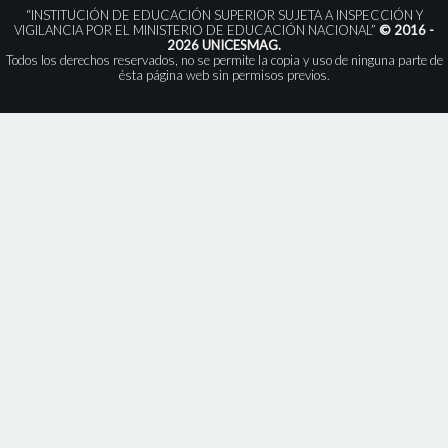
“INSTITUCIÓN DE EDUCACIÓN SUPERIOR SUJETA A INSPECCIÓN Y
VIGILANCIA POR EL MINISTERIO DE EDUCACIÓN NACIONAL”
© 2016 -
2026 UNICESMAG.
Todos los derechos reservados, no se permite la copia y uso de ninguna parte de
ésta página web sin permisos previos.