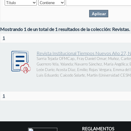
Mostrando 1 de un total de 1 resultados de la colección: Revistas.
1
Revista Institucional Tiempos Nuevos Año 27, 
Sarria Tejada OFMCap., Fray Daniel Omar
;
Muñoz, Carlos
Guerrero Yela, Yolanda
;
Navarro Sánchez, María Angélica
;
León Darío
;
Acosta Díaz, Emilio
;
Rojas Vergara, Emma del P
Luis Eduardo
;
Caicedo Solarte, Martín
(
Universidad CES
1
REGLAMENTOS