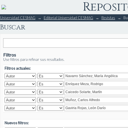
Reposit
Buscar
Universidad CESMAG
→
Editorial Universidad CESMAG
→
Revistas
→
Bu
Buscar
Filtros
Use filtros para refinar sus resultados.
Filtros actuales:
Nuevos filtros: