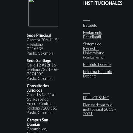
INSTITUCIONALES
Estatuto
Reglamento
Sede Principal
Estudiantil
Carrera 20A 14-54
Sistema de
– Teléfono
Bienestar
7216535
Universitario
Pasto, Colombia
(Reglamento)
Sede Santiago
Estatuto Docente
Calle 12 #22f-16 –
Teléfono 7374506-
Reforma Estatuto
7374505
Docente
Pasto, Colombia
Consultorios
Jurídicos
Calle 16 No 21a-
PEI-IUCESMAG
53, Respaldo
Amorel Centro –
Plan de desarrollo
Teléfono 7200352
institucional 2013 –
Pasto, Colombia
2021
Campus San
Damián
Catambuco,