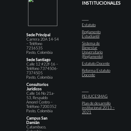
INSTITUCIONALES
Estatuto
Reglamento
Sede Principal
Estudiantil
Carrera 20A 14-54
Sistema de
– Teléfono
Bienestar
7216535
Universitario
Pasto, Colombia
(Reglamento)
Sede Santiago
Estatuto Docente
Calle 12 #22f-16 –
Teléfono 7374506-
Reforma Estatuto
7374505
Docente
Pasto, Colombia
Consultorios
Jurídicos
Calle 16 No 21a-
PEI-IUCESMAG
53, Respaldo
Amorel Centro –
Plan de desarrollo
Teléfono 7200352
institucional 2013 –
Pasto, Colombia
2021
Campus San
Damián
Catambuco,