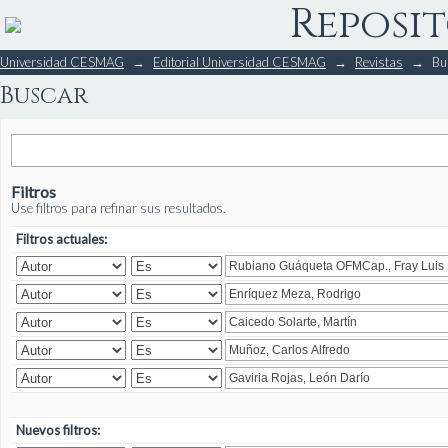
Reposit
Buscar
Universidad CESMAG
→
Editorial Universidad CESMAG
→
Revistas
→
Bu
Buscar
Filtros
Use filtros para refinar sus resultados.
Filtros actuales:
Nuevos filtros: