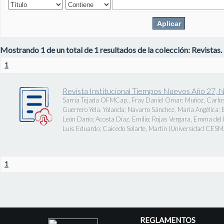
Mostrando 1 de un total de 1 resultados de la colección: Revistas.
1
Revista Institucional Tiempos Nuevos Año 27, 
Sarria Tejada OFMCap., Fray Daniel Omar
;
Muñoz, Carlos
Guerrero Yela, Yolanda
;
Navarro Sánchez, María Angélica
;
León Darío
;
Acosta Díaz, Emilio
;
Rojas Vergara, Emma del P
Luis Eduardo
;
Caicedo Solarte, Martín
(
Universidad CES
1
REGLAMENTOS