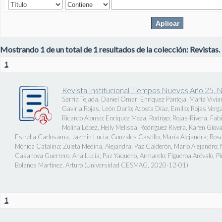
Mostrando 1 de un total de 1 resultados de la colección: Revistas.
1
Revista Institucional Tiempos Nuevos Año 25, 
Sarria Tejada, Daniel Omar
;
Enríquez Pantoja, María Vivia
Gaviria Rojas, León Darío
;
Acosta Díaz, Emilio
;
Rojas Verg
Ricardo Alonso
;
Enríquez Meza, Rodrigo
;
Rojas-Rivera, Fab
Molina López, Heily Melissa
;
Rodríguez Rivera, Karen Giov
Estrella Carlosama, Jazmin Lucia
;
Gonzales Castillo, María Alejandra
;
Rose
Mónica Catalina
;
Zuleta Medina, Alejandra
;
Paz Calderón, Mario Alejandro
;
Casanova Guerrero, Ana Lucía
;
Paz Yaqueno, Armando
;
Figueroa Arévalo, 
Bolaños Martínez, Arturo
(
Universidad CESMAG
,
2020-12-01
)
1