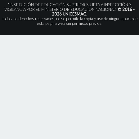
“INSTITUCIÓN DE EDUCACIÓN SUPERIOR SUJETA A INSPECCIÓN Y
VIGILANCIA POR EL MINISTERIO DE EDUCACIÓN NACIONAL”
© 2016 -
2026 UNICESMAG.
Todos los derechos reservados, no se permite la copia y uso de ninguna parte de
ésta página web sin permisos previos.