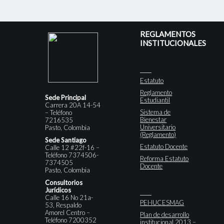
REGLAMENTOS
INSTITUCIONALES
Estatuto
Reglamento
Sede Principal
Estudiantil
Carrera 20A 14-54
Sistema de
– Teléfono
Bienestar
7216535
Universitario
Pasto, Colombia
(Reglamento)
Sede Santiago
Estatuto Docente
Calle 12 #22f-16 –
Teléfono 7374506-
Reforma Estatuto
7374505
Docente
Pasto, Colombia
Consultorios
Jurídicos
Calle 16 No 21a-
PEI-IUCESMAG
53, Respaldo
Amorel Centro –
Plan de desarrollo
Teléfono 7200352
institucional 2013 –