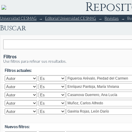
Reposit
Buscar
Universidad CESMAG
→
Editorial Universidad CESMAG
→
Revistas
→
Bu
Buscar
Filtros
Use filtros para refinar sus resultados.
Filtros actuales:
Nuevos filtros: