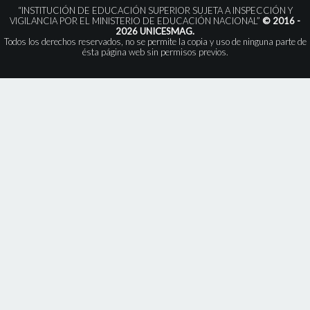
“INSTITUCIÓN DE EDUCACIÓN SUPERIOR SUJETA A INSPECCIÓN Y
VIGILANCIA POR EL MINISTERIO DE EDUCACIÓN NACIONAL”
© 2016 -
2026 UNICESMAG.
Todos los derechos reservados, no se permite la copia y uso de ninguna parte de
ésta página web sin permisos previos.