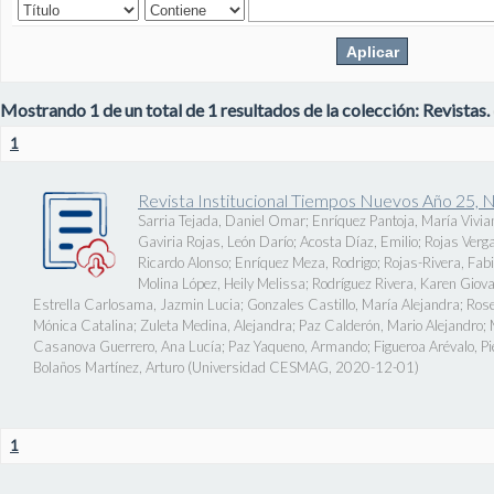
Mostrando 1 de un total de 1 resultados de la colección: Revistas.
1
Revista Institucional Tiempos Nuevos Año 25, 
Sarria Tejada, Daniel Omar
;
Enríquez Pantoja, María Vivia
Gaviria Rojas, León Darío
;
Acosta Díaz, Emilio
;
Rojas Verg
Ricardo Alonso
;
Enríquez Meza, Rodrigo
;
Rojas-Rivera, Fab
Molina López, Heily Melissa
;
Rodríguez Rivera, Karen Giov
Estrella Carlosama, Jazmin Lucia
;
Gonzales Castillo, María Alejandra
;
Rose
Mónica Catalina
;
Zuleta Medina, Alejandra
;
Paz Calderón, Mario Alejandro
;
Casanova Guerrero, Ana Lucía
;
Paz Yaqueno, Armando
;
Figueroa Arévalo, 
Bolaños Martínez, Arturo
(
Universidad CESMAG
,
2020-12-01
)
1