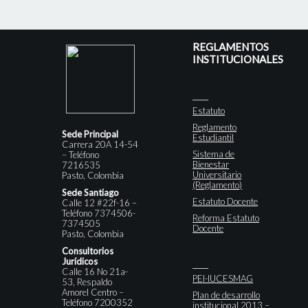
REGLAMENTOS
INSTITUCIONALES
Estatuto
Reglamento
Sede Principal
Estudiantil
Carrera 20A 14-54
Sistema de
– Teléfono
Bienestar
7216535
Universitario
Pasto, Colombia
(Reglamento)
Sede Santiago
Estatuto Docente
Calle 12 #22f-16 –
Teléfono 7374506-
Reforma Estatuto
7374505
Docente
Pasto, Colombia
Consultorios
Jurídicos
Calle 16 No 21a-
PEI-IUCESMAG
53, Respaldo
Amorel Centro –
Plan de desarrollo
Teléfono 7200352
institucional 2013 –