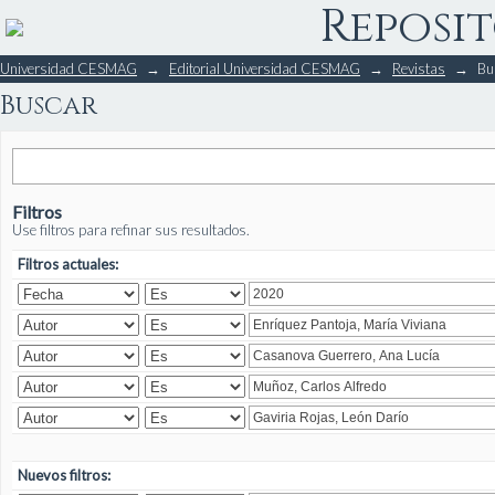
Reposit
Buscar
Universidad CESMAG
→
Editorial Universidad CESMAG
→
Revistas
→
Bu
Buscar
Filtros
Use filtros para refinar sus resultados.
Filtros actuales:
Nuevos filtros: