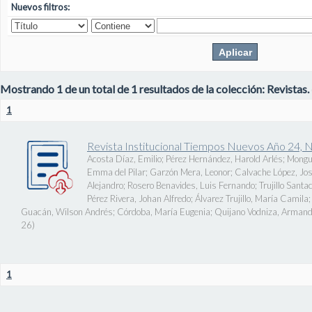
Nuevos filtros:
Mostrando 1 de un total de 1 resultados de la colección: Revistas.
1
Revista Institucional Tiempos Nuevos Año 24, 
Acosta Díaz, Emilio
;
Pérez Hernández, Harold Arlés
;
Mongu
Emma del Pilar
;
Garzón Mera, Leonor
;
Calvache López, J
Alejandro
;
Rosero Benavides, Luis Fernando
;
Trujillo Santa
Pérez Rivera, Johan Alfredo
;
Álvarez Trujillo, María Camila
Guacán, Wilson Andrés
;
Córdoba, María Eugenia
;
Quijano Vodniza, Armand
26
)
1