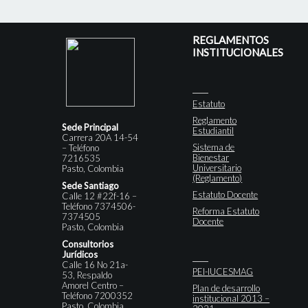
REGLAMENTOS
INSTITUCIONALES
Estatuto
Reglamento
Sede Principal
Estudiantil
Carrera 20A 14-54
Sistema de
– Teléfono
Bienestar
7216535
Universitario
Pasto, Colombia
(Reglamento)
Sede Santiago
Estatuto Docente
Calle 12 #22f-16 –
Teléfono 7374506-
Reforma Estatuto
7374505
Docente
Pasto, Colombia
Consultorios
Jurídicos
Calle 16 No 21a-
PEI-IUCESMAG
53, Respaldo
Amorel Centro –
Plan de desarrollo
Teléfono 7200352
institucional 2013 –
Pasto, Colombia