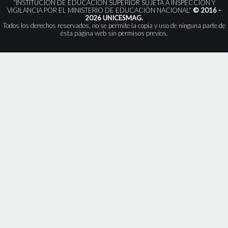
“INSTITUCIÓN DE EDUCACIÓN SUPERIOR SUJETA A INSPECCIÓN Y
VIGILANCIA POR EL MINISTERIO DE EDUCACIÓN NACIONAL”
© 2016 -
2026 UNICESMAG.
Todos los derechos reservados, no se permite la copia y uso de ninguna parte de
ésta página web sin permisos previos.