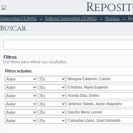
Reposit
Buscar
Universidad CESMAG
→
Editorial Universidad CESMAG
→
Revistas
→
Bu
Buscar
Filtros
Use filtros para refinar sus resultados.
Filtros actuales: