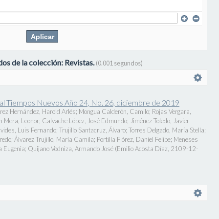
os de la colección: Revistas.
(0.001 segundos)
onal Tiempos Nuevos Año 24, No. 26, diciembre de 2019
rez Hernández, Harold Arlés
;
Mongua Calderón, Camilo
;
Rojas Vergara,
n Mera, Leonor
;
Calvache López, José Edmundo
;
Jiménez Toledo, Javier
vides, Luis Fernando
;
Trujillo Santacruz, Álvaro
;
Torres Delgado, María Stella
;
fredo
;
Álvarez Trujillo, María Camila
;
Portilla Flórez, Daniel Felipe
;
Meneses
a Eugenia
;
Quijano Vodniza, Armando José
(
Emilio Acosta Díaz
,
2109-12-