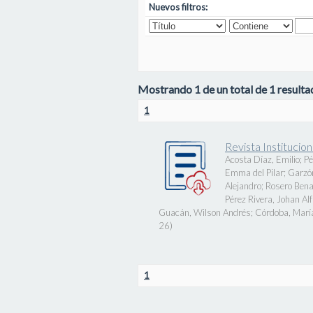
Nuevos filtros:
Mostrando 1 de un total de 1 resultad
1
Revista Instituci
Acosta Díaz, Emilio
;
Pé
Emma del Pilar
;
Garzó
Alejandro
;
Rosero Bena
Pérez Rivera, Johan Al
Guacán, Wilson Andrés
;
Córdoba, Marí
26
)
1