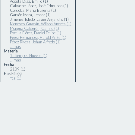
Acosta Díaz, Emilio (1)
Calvache López, José Edmundo (1)
Córdoba, María Eugenia (1)
Garzón Mera, Leonor (1)
Jiménez Toledo, Javier Alejandro (1)
Meneses Guacán, Wilson Andrés (1)
Mongua Calderón, Camilo (1)
Portilla Flórez, Daniel Felipe (1)
Pérez Hernández, Harold Arlés (1)
Pérez Rivera, Johan Alfredo (1)
... más
Materia
1. Tiempos Nuevos (1)
... más
Fecha
2109 (1)
Has File(s)
Yes (1)