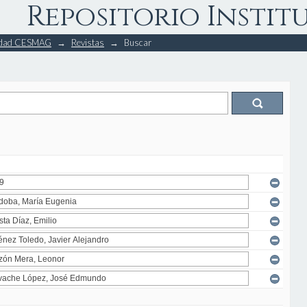
Repositorio Instit
rsidad CESMAG
→
Revistas
→
Buscar