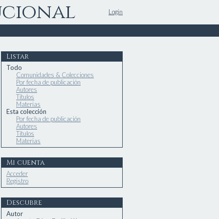
ucional
Login
Listar
Todo
Comunidades & Colecciones
Por fecha de publicación
Autores
Títulos
Materias
Esta colección
Por fecha de publicación
Autores
Títulos
Materias
Mi cuenta
Acceder
Registro
Descubre
Autor