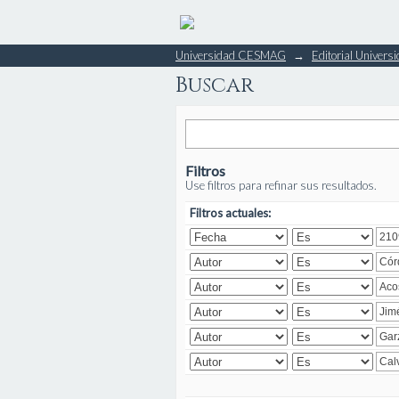
Buscar
Universidad CESMAG
→
Editorial Unive
Buscar
Filtros
Use filtros para refinar sus resultados.
Filtros actuales: