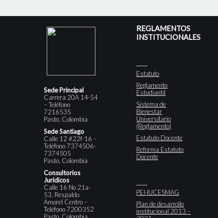
REGLAMENTOS
INSTITUCIONALES
Estatuto
Reglamento
Sede Principal
Estudiantil
Carrera 20A 14-54
Sistema de
– Teléfono
Bienestar
7216535
Universitario
Pasto, Colombia
(Reglamento)
Sede Santiago
Estatuto Docente
Calle 12 #22f-16 –
Teléfono 7374506-
Reforma Estatuto
7374505
Docente
Pasto, Colombia
Consultorios
Jurídicos
Calle 16 No 21a-
PEI-IUCESMAG
53, Respaldo
Amorel Centro –
Plan de desarrollo
Teléfono 7200352
institucional 2013 –
Pasto, Colombia