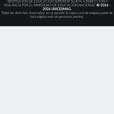
“INSTITUCIÓN DE EDUCACIÓN SUPERIOR SUJETA A INSPECCIÓN Y
VIGILANCIA POR EL MINISTERIO DE EDUCACIÓN NACIONAL”
© 2016 -
2026 UNICESMAG.
Todos los derechos reservados, no se permite la copia y uso de ninguna parte de
ésta página web sin permisos previos.