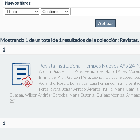
Nuevos filtros:
Mostrando 1 de un total de 1 resultados de la colección: Revistas.
1
Revista Institucional Tiempos Nuevos Año 24, 
Acosta Díaz, Emilio
;
Pérez Hernández, Harold Arlés
;
Mongu
Emma del Pilar
;
Garzón Mera, Leonor
;
Calvache López, J
Alejandro
;
Rosero Benavides, Luis Fernando
;
Trujillo Santa
Pérez Rivera, Johan Alfredo
;
Álvarez Trujillo, María Camila
Guacán, Wilson Andrés
;
Córdoba, María Eugenia
;
Quijano Vodniza, Armand
26
)
1