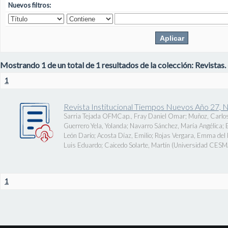
Nuevos filtros:
Mostrando 1 de un total de 1 resultados de la colección: Revistas.
1
Revista Institucional Tiempos Nuevos Año 27, 
Sarria Tejada OFMCap., Fray Daniel Omar
;
Muñoz, Carlos
Guerrero Yela, Yolanda
;
Navarro Sánchez, María Angélica
;
León Darío
;
Acosta Díaz, Emilio
;
Rojas Vergara, Emma del P
Luis Eduardo
;
Caicedo Solarte, Martín
(
Universidad CES
1