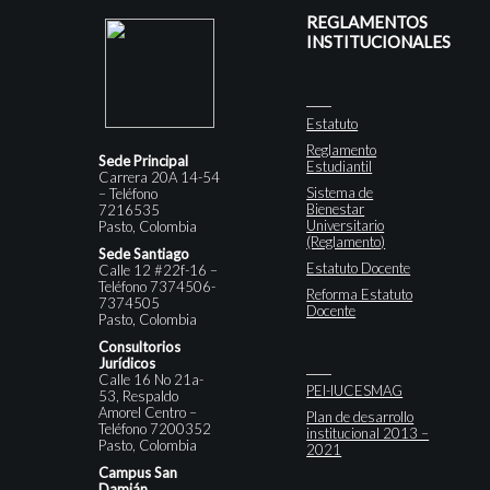
REGLAMENTOS
INSTITUCIONALES
Estatuto
Reglamento
Sede Principal
Estudiantil
Carrera 20A 14-54
Sistema de
– Teléfono
Bienestar
7216535
Universitario
Pasto, Colombia
(Reglamento)
Sede Santiago
Estatuto Docente
Calle 12 #22f-16 –
Teléfono 7374506-
Reforma Estatuto
7374505
Docente
Pasto, Colombia
Consultorios
Jurídicos
Calle 16 No 21a-
PEI-IUCESMAG
53, Respaldo
Amorel Centro –
Plan de desarrollo
Teléfono 7200352
institucional 2013 –
Pasto, Colombia
2021
Campus San
Damián