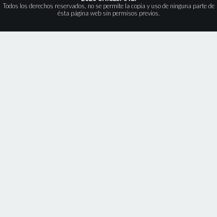
Todos los derechos reservados, no se permite la copia y uso de ninguna parte de
ésta página web sin permisos previos.