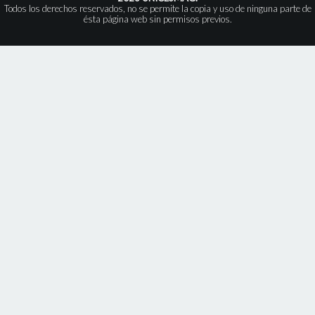
Todos los derechos reservados, no se permite la copia y uso de ninguna parte de
ésta página web sin permisos previos.