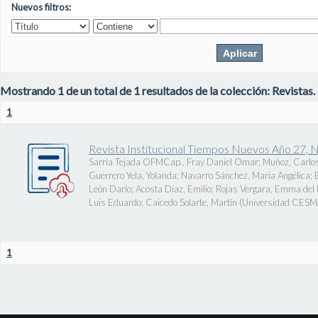
Nuevos filtros:
Mostrando 1 de un total de 1 resultados de la colección: Revistas.
1
Revista Institucional Tiempos Nuevos Año 27, 
Sarria Tejada OFMCap., Fray Daniel Omar
;
Muñoz, Carlos
Guerrero Yela, Yolanda
;
Navarro Sánchez, María Angélica
;
León Darío
;
Acosta Díaz, Emilio
;
Rojas Vergara, Emma del P
Luis Eduardo
;
Caicedo Solarte, Martín
(
Universidad CES
1