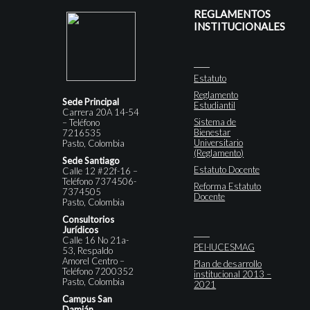
REGLAMENTOS
INSTITUCIONALES
Estatuto
Reglamento
Sede Principal
Estudiantil
Carrera 20A 14-54
Sistema de
– Teléfono
Bienestar
7216535
Universitario
Pasto, Colombia
(Reglamento)
Sede Santiago
Estatuto Docente
Calle 12 #22f-16 –
Teléfono 7374506-
Reforma Estatuto
7374505
Docente
Pasto, Colombia
Consultorios
Jurídicos
Calle 16 No 21a-
PEI-IUCESMAG
53, Respaldo
Amorel Centro –
Plan de desarrollo
Teléfono 7200352
institucional 2013 –
Pasto, Colombia
2021
Campus San
Damián