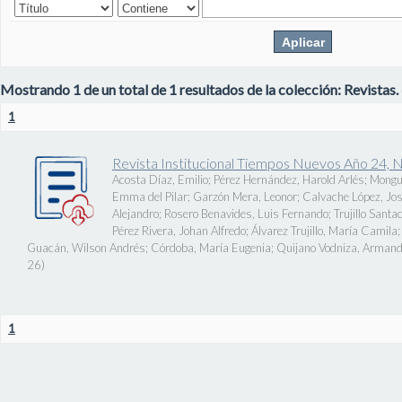
Mostrando 1 de un total de 1 resultados de la colección: Revistas.
1
Revista Institucional Tiempos Nuevos Año 24, 
Acosta Díaz, Emilio
;
Pérez Hernández, Harold Arlés
;
Mongu
Emma del Pilar
;
Garzón Mera, Leonor
;
Calvache López, J
Alejandro
;
Rosero Benavides, Luis Fernando
;
Trujillo Santa
Pérez Rivera, Johan Alfredo
;
Álvarez Trujillo, María Camila
Guacán, Wilson Andrés
;
Córdoba, María Eugenia
;
Quijano Vodniza, Armand
26
)
1