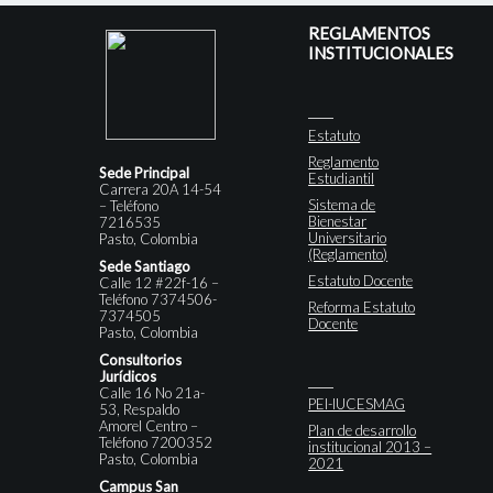
REGLAMENTOS
INSTITUCIONALES
Estatuto
Reglamento
Sede Principal
Estudiantil
Carrera 20A 14-54
Sistema de
– Teléfono
Bienestar
7216535
Universitario
Pasto, Colombia
(Reglamento)
Sede Santiago
Estatuto Docente
Calle 12 #22f-16 –
Teléfono 7374506-
Reforma Estatuto
7374505
Docente
Pasto, Colombia
Consultorios
Jurídicos
Calle 16 No 21a-
PEI-IUCESMAG
53, Respaldo
Amorel Centro –
Plan de desarrollo
Teléfono 7200352
institucional 2013 –
Pasto, Colombia
2021
Campus San