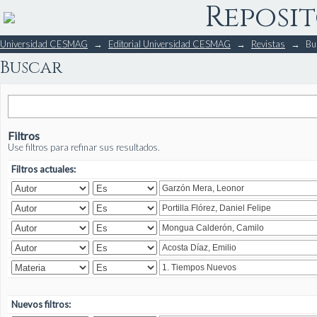
Reposit
Buscar
Universidad CESMAG
→
Editorial Universidad CESMAG
→
Revistas
→
Bu
Buscar
Filtros
Use filtros para refinar sus resultados.
Filtros actuales:
Nuevos filtros: