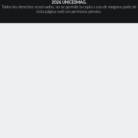
2026 UNICESMAG.
Todos los derechos reservados, no se permite la copia y uso de ninguna parte de
ésta página web sin permisos previos.