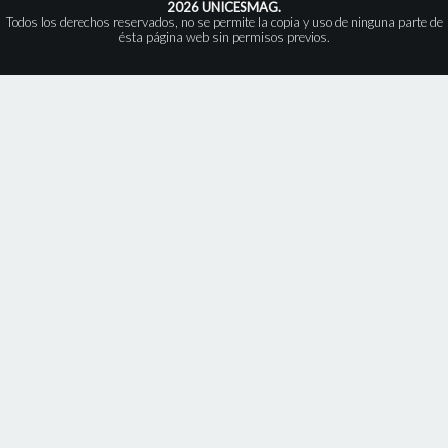
2026 UNICESMAG.
Todos los derechos reservados, no se permite la copia y uso de ninguna parte de
ésta página web sin permisos previos.