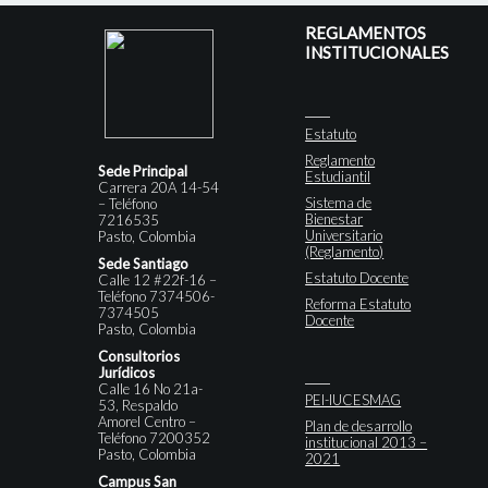
REGLAMENTOS
INSTITUCIONALES
Estatuto
Reglamento
Sede Principal
Estudiantil
Carrera 20A 14-54
Sistema de
– Teléfono
Bienestar
7216535
Universitario
Pasto, Colombia
(Reglamento)
Sede Santiago
Estatuto Docente
Calle 12 #22f-16 –
Teléfono 7374506-
Reforma Estatuto
7374505
Docente
Pasto, Colombia
Consultorios
Jurídicos
Calle 16 No 21a-
PEI-IUCESMAG
53, Respaldo
Amorel Centro –
Plan de desarrollo
Teléfono 7200352
institucional 2013 –
Pasto, Colombia
2021
Campus San