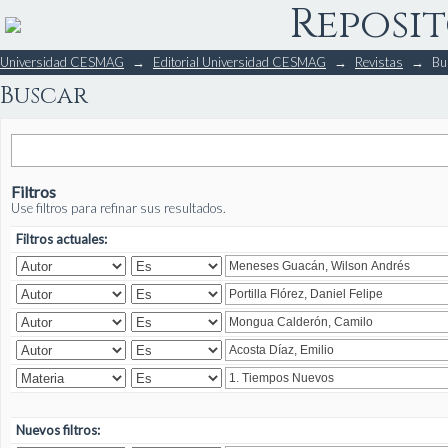
Reposit
Buscar
Universidad CESMAG
→
Editorial Universidad CESMAG
→
Revistas
→
Bu
Buscar
Filtros
Use filtros para refinar sus resultados.
Filtros actuales:
Nuevos filtros: