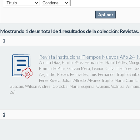
Mostrando 1 de un total de 1 resultados de la colección: Revistas.
1
Revista Institucional Tiempos Nuevos Año 24, 
Acosta Díaz, Emilio
;
Pérez Hernández, Harold Arlés
;
Mongu
Emma del Pilar
;
Garzón Mera, Leonor
;
Calvache López, J
Alejandro
;
Rosero Benavides, Luis Fernando
;
Trujillo Santa
Pérez Rivera, Johan Alfredo
;
Álvarez Trujillo, María Camila
Guacán, Wilson Andrés
;
Córdoba, María Eugenia
;
Quijano Vodniza, Armand
26
)
1