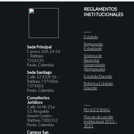
REGLAMENTOS
INSTITUCIONALES
Estatuto
Reglamento
Sede Principal
Estudiantil
Carrera 20A 14-54
Sistema de
– Teléfono
Bienestar
7216535
Universitario
Pasto, Colombia
(Reglamento)
Sede Santiago
Estatuto Docente
Calle 12 #22f-16 –
Teléfono 7374506-
Reforma Estatuto
7374505
Docente
Pasto, Colombia
Consultorios
Jurídicos
Calle 16 No 21a-
PEI-IUCESMAG
53, Respaldo
Amorel Centro –
Plan de desarrollo
Teléfono 7200352
institucional 2013 –
Pasto, Colombia
2021
Campus San