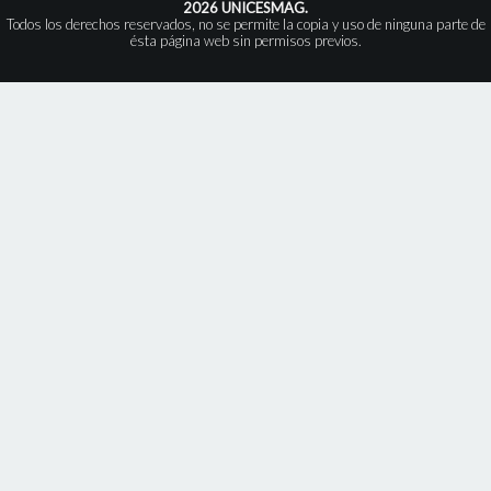
2026 UNICESMAG.
Todos los derechos reservados, no se permite la copia y uso de ninguna parte de
ésta página web sin permisos previos.