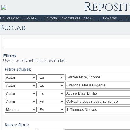
Reposit
Buscar
Universidad CESMAG
→
Editorial Universidad CESMAG
→
Revistas
→
Bu
Buscar
Filtros
Use filtros para refinar sus resultados.
Filtros actuales:
Nuevos filtros: