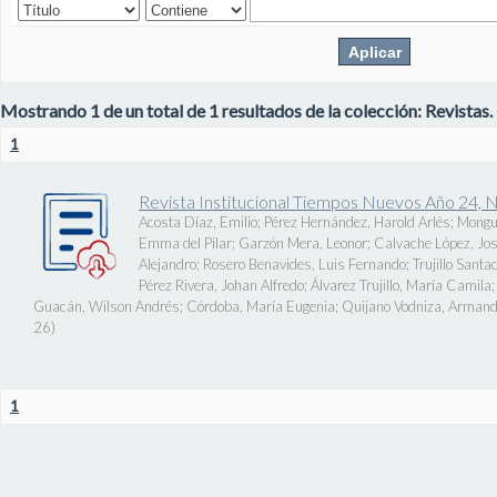
Mostrando 1 de un total de 1 resultados de la colección: Revistas.
1
Revista Institucional Tiempos Nuevos Año 24, 
Acosta Díaz, Emilio
;
Pérez Hernández, Harold Arlés
;
Mongu
Emma del Pilar
;
Garzón Mera, Leonor
;
Calvache López, J
Alejandro
;
Rosero Benavides, Luis Fernando
;
Trujillo Santa
Pérez Rivera, Johan Alfredo
;
Álvarez Trujillo, María Camila
Guacán, Wilson Andrés
;
Córdoba, María Eugenia
;
Quijano Vodniza, Armand
26
)
1