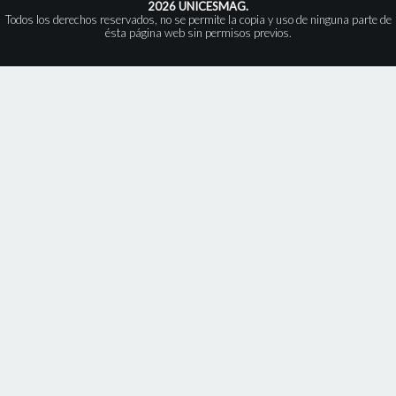
2026 UNICESMAG.
Todos los derechos reservados, no se permite la copia y uso de ninguna parte de
ésta página web sin permisos previos.