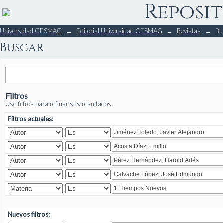
Reposit
Buscar
Universidad CESMAG
→
Editorial Universidad CESMAG
→
Revistas
→
Bu
Buscar
Filtros
Use filtros para refinar sus resultados.
Filtros actuales:
Nuevos filtros: