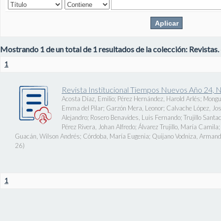
Mostrando 1 de un total de 1 resultados de la colección: Revistas.
1
Revista Institucional Tiempos Nuevos Año 24, 
Acosta Díaz, Emilio
;
Pérez Hernández, Harold Arlés
;
Mongu
Emma del Pilar
;
Garzón Mera, Leonor
;
Calvache López, J
Alejandro
;
Rosero Benavides, Luis Fernando
;
Trujillo Santa
Pérez Rivera, Johan Alfredo
;
Álvarez Trujillo, María Camila
Guacán, Wilson Andrés
;
Córdoba, María Eugenia
;
Quijano Vodniza, Armand
26
)
1