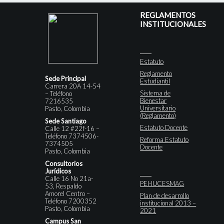
REGLAMENTOS
INSTITUCIONALES
Estatuto
Reglamento
Sede Principal
Estudiantil
Carrera 20A 14-54
Sistema de
– Teléfono
Bienestar
7216535
Universitario
Pasto, Colombia
(Reglamento)
Sede Santiago
Estatuto Docente
Calle 12 #22f-16 –
Teléfono 7374506-
Reforma Estatuto
7374505
Docente
Pasto, Colombia
Consultorios
Jurídicos
Calle 16 No 21a-
PEI-IUCESMAG
53, Respaldo
Amorel Centro –
Plan de desarrollo
Teléfono 7200352
institucional 2013 –
Pasto, Colombia
2021
Campus San