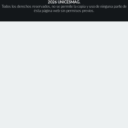
2026 UNICESMAG.
Todos los derechos reservados, no se permite la copia y uso de ninguna parte de
ésta página web sin permisos previos.