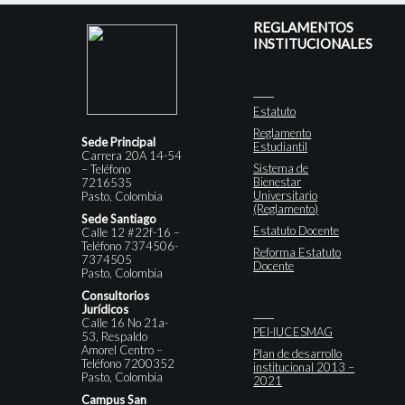
REGLAMENTOS
INSTITUCIONALES
Estatuto
Reglamento
Sede Principal
Estudiantil
Carrera 20A 14-54
Sistema de
– Teléfono
Bienestar
7216535
Universitario
Pasto, Colombia
(Reglamento)
Sede Santiago
Estatuto Docente
Calle 12 #22f-16 –
Teléfono 7374506-
Reforma Estatuto
7374505
Docente
Pasto, Colombia
Consultorios
Jurídicos
Calle 16 No 21a-
PEI-IUCESMAG
53, Respaldo
Amorel Centro –
Plan de desarrollo
Teléfono 7200352
institucional 2013 –
Pasto, Colombia
2021
Campus San