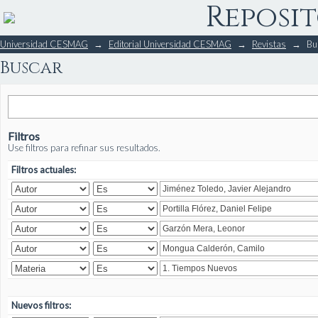
Reposit
Buscar
Universidad CESMAG
→
Editorial Universidad CESMAG
→
Revistas
→
Bu
Buscar
Filtros
Use filtros para refinar sus resultados.
Filtros actuales:
Nuevos filtros: