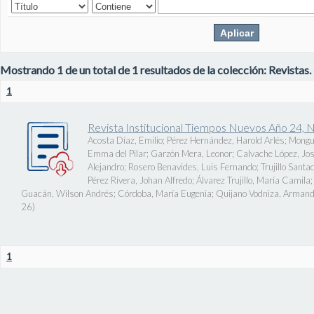
Mostrando 1 de un total de 1 resultados de la colección: Revistas.
1
Revista Institucional Tiempos Nuevos Año 24, 
Acosta Díaz, Emilio
;
Pérez Hernández, Harold Arlés
;
Mongu
Emma del Pilar
;
Garzón Mera, Leonor
;
Calvache López, J
Alejandro
;
Rosero Benavides, Luis Fernando
;
Trujillo Santa
Pérez Rivera, Johan Alfredo
;
Álvarez Trujillo, María Camila
Guacán, Wilson Andrés
;
Córdoba, María Eugenia
;
Quijano Vodniza, Armand
26
)
1