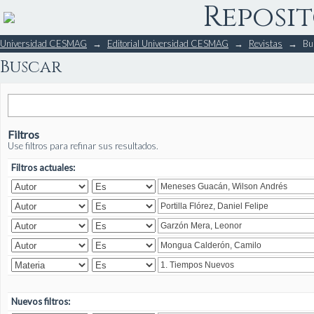
Reposit
Buscar
Universidad CESMAG
→
Editorial Universidad CESMAG
→
Revistas
→
Bu
Buscar
Filtros
Use filtros para refinar sus resultados.
Filtros actuales:
Nuevos filtros: