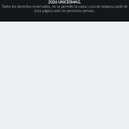
2026 UNICESMAG.
Todos los derechos reservados, no se permite la copia y uso de ninguna parte de
ésta página web sin permisos previos.