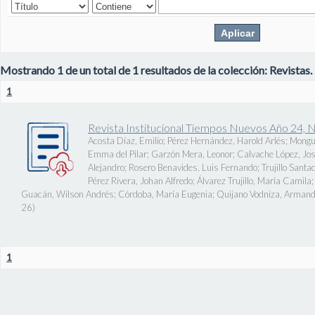
Mostrando 1 de un total de 1 resultados de la colección: Revistas.
1
Revista Institucional Tiempos Nuevos Año 24, 
Acosta Díaz, Emilio
;
Pérez Hernández, Harold Arlés
;
Mongu
Emma del Pilar
;
Garzón Mera, Leonor
;
Calvache López, J
Alejandro
;
Rosero Benavides, Luis Fernando
;
Trujillo Santa
Pérez Rivera, Johan Alfredo
;
Álvarez Trujillo, María Camila
Guacán, Wilson Andrés
;
Córdoba, María Eugenia
;
Quijano Vodniza, Armand
26
)
1