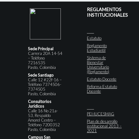
REGLAMENTOS
INSTITUCIONALES
Estatuto
Reglamento
Sede Principal
Estudiantil
Carrera 20A 14-54
Sistema de
– Teléfono
Bienestar
7216535
Universitario
Pasto, Colombia
(Reglamento)
Sede Santiago
Estatuto Docente
Calle 12 #22f-16 –
Teléfono 7374506-
Reforma Estatuto
7374505
Docente
Pasto, Colombia
Consultorios
Jurídicos
Calle 16 No 21a-
PEI-IUCESMAG
53, Respaldo
Amorel Centro –
Plan de desarrollo
Teléfono 7200352
institucional 2013 –
Pasto, Colombia
2021
Campus San