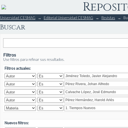
Reposit
Buscar
Universidad CESMAG
→
Editorial Universidad CESMAG
→
Revistas
→
Bu
Buscar
Filtros
Use filtros para refinar sus resultados.
Filtros actuales:
Nuevos filtros: