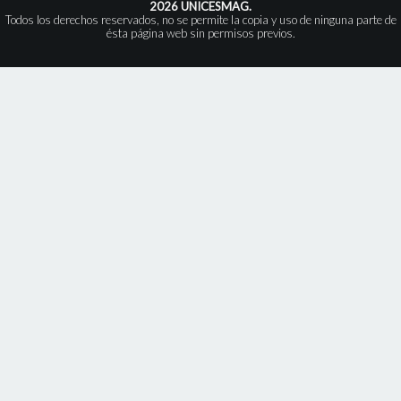
2026 UNICESMAG.
Todos los derechos reservados, no se permite la copia y uso de ninguna parte de
ésta página web sin permisos previos.