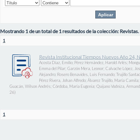
Mostrando 1 de un total de 1 resultados de la colección: Revistas.
1
Revista Institucional Tiempos Nuevos Año 24, 
Acosta Díaz, Emilio
;
Pérez Hernández, Harold Arlés
;
Mongu
Emma del Pilar
;
Garzón Mera, Leonor
;
Calvache López, J
Alejandro
;
Rosero Benavides, Luis Fernando
;
Trujillo Santa
Pérez Rivera, Johan Alfredo
;
Álvarez Trujillo, María Camila
Guacán, Wilson Andrés
;
Córdoba, María Eugenia
;
Quijano Vodniza, Armand
26
)
1