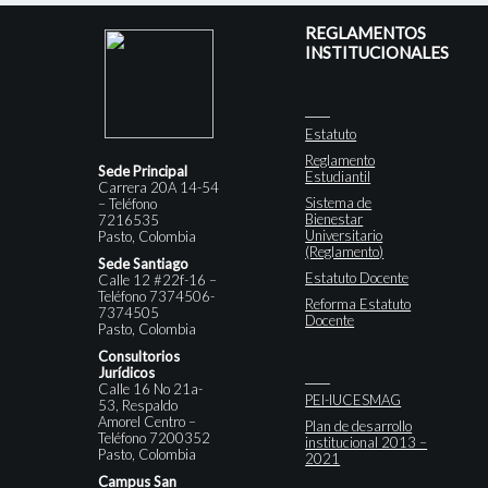
REGLAMENTOS
INSTITUCIONALES
Estatuto
Reglamento
Sede Principal
Estudiantil
Carrera 20A 14-54
Sistema de
– Teléfono
Bienestar
7216535
Universitario
Pasto, Colombia
(Reglamento)
Sede Santiago
Estatuto Docente
Calle 12 #22f-16 –
Teléfono 7374506-
Reforma Estatuto
7374505
Docente
Pasto, Colombia
Consultorios
Jurídicos
Calle 16 No 21a-
PEI-IUCESMAG
53, Respaldo
Amorel Centro –
Plan de desarrollo
Teléfono 7200352
institucional 2013 –
Pasto, Colombia
2021
Campus San