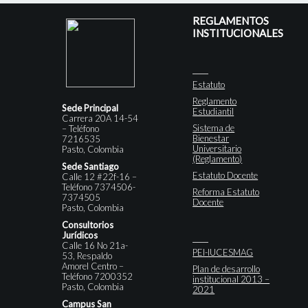
REGLAMENTOS
INSTITUCIONALES
Estatuto
Reglamento
Sede Principal
Estudiantil
Carrera 20A 14-54
Sistema de
– Teléfono
Bienestar
7216535
Universitario
Pasto, Colombia
(Reglamento)
Sede Santiago
Estatuto Docente
Calle 12 #22f-16 –
Teléfono 7374506-
Reforma Estatuto
7374505
Docente
Pasto, Colombia
Consultorios
Jurídicos
Calle 16 No 21a-
PEI-IUCESMAG
53, Respaldo
Amorel Centro –
Plan de desarrollo
Teléfono 7200352
institucional 2013 –
Pasto, Colombia
2021
Campus San