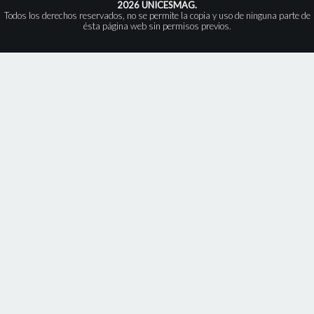
2026 UNICESMAG.
Todos los derechos reservados, no se permite la copia y uso de ninguna parte de
ésta página web sin permisos previos.