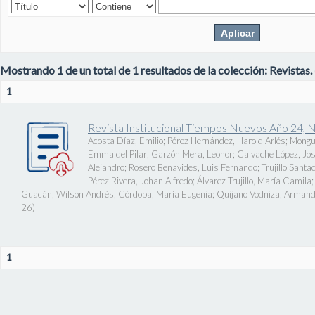
Mostrando 1 de un total de 1 resultados de la colección: Revistas.
1
Revista Institucional Tiempos Nuevos Año 24, 
Acosta Díaz, Emilio
;
Pérez Hernández, Harold Arlés
;
Mongu
Emma del Pilar
;
Garzón Mera, Leonor
;
Calvache López, J
Alejandro
;
Rosero Benavides, Luis Fernando
;
Trujillo Santa
Pérez Rivera, Johan Alfredo
;
Álvarez Trujillo, María Camila
Guacán, Wilson Andrés
;
Córdoba, María Eugenia
;
Quijano Vodniza, Armand
26
)
1