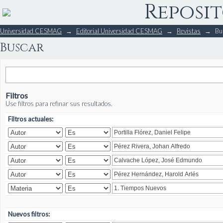
Reposit
Buscar
Universidad CESMAG
→
Editorial Universidad CESMAG
→
Revistas
→
Bu
Buscar
Filtros
Use filtros para refinar sus resultados.
Filtros actuales:
Nuevos filtros: