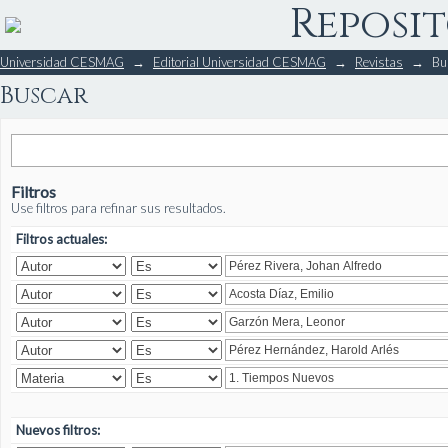
Reposit
Buscar
Universidad CESMAG
→
Editorial Universidad CESMAG
→
Revistas
→
Bu
Buscar
Filtros
Use filtros para refinar sus resultados.
Filtros actuales:
Nuevos filtros: