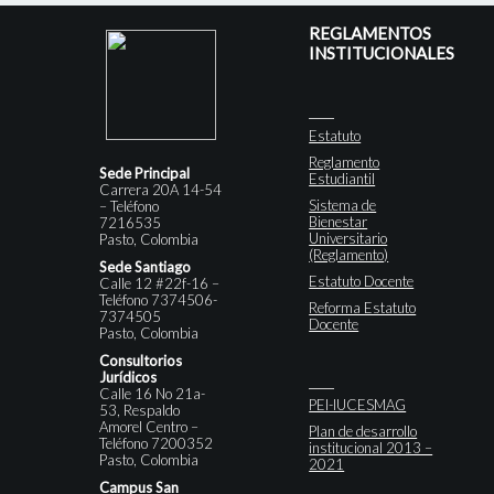
REGLAMENTOS
INSTITUCIONALES
Estatuto
Reglamento
Sede Principal
Estudiantil
Carrera 20A 14-54
Sistema de
– Teléfono
Bienestar
7216535
Universitario
Pasto, Colombia
(Reglamento)
Sede Santiago
Estatuto Docente
Calle 12 #22f-16 –
Teléfono 7374506-
Reforma Estatuto
7374505
Docente
Pasto, Colombia
Consultorios
Jurídicos
Calle 16 No 21a-
PEI-IUCESMAG
53, Respaldo
Amorel Centro –
Plan de desarrollo
Teléfono 7200352
institucional 2013 –
Pasto, Colombia
2021
Campus San