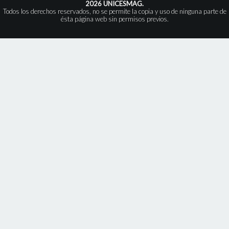
2026 UNICESMAG.
Todos los derechos reservados, no se permite la copia y uso de ninguna parte de
ésta página web sin permisos previos.