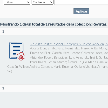
Mostrando 1 de un total de 1 resultados de la colección: Revistas.
1
Revista Institucional Tiempos Nuevos Año 24, 
Acosta Díaz, Emilio
;
Pérez Hernández, Harold Arlés
;
Mongu
Emma del Pilar
;
Garzón Mera, Leonor
;
Calvache López, J
Alejandro
;
Rosero Benavides, Luis Fernando
;
Trujillo Santa
Pérez Rivera, Johan Alfredo
;
Álvarez Trujillo, María Camila
Guacán, Wilson Andrés
;
Córdoba, María Eugenia
;
Quijano Vodniza, Armand
26
)
1