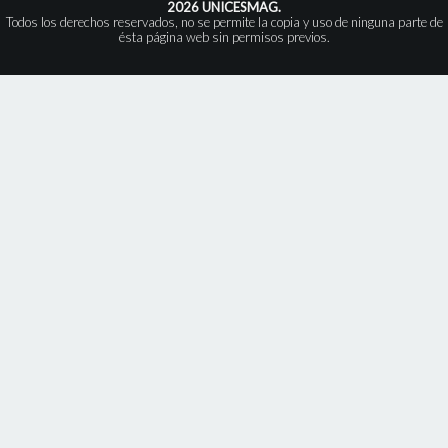
2026 UNICESMAG.
Todos los derechos reservados, no se permite la copia y uso de ninguna parte de
ésta página web sin permisos previos.