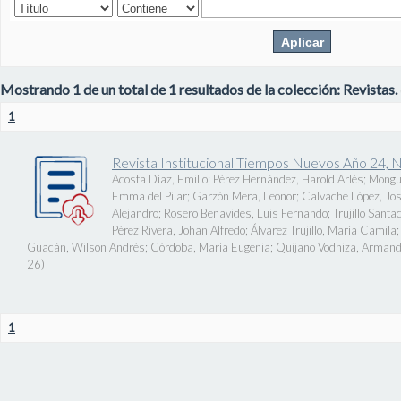
Mostrando 1 de un total de 1 resultados de la colección: Revistas.
1
Revista Institucional Tiempos Nuevos Año 24, 
Acosta Díaz, Emilio
;
Pérez Hernández, Harold Arlés
;
Mongu
Emma del Pilar
;
Garzón Mera, Leonor
;
Calvache López, J
Alejandro
;
Rosero Benavides, Luis Fernando
;
Trujillo Santa
Pérez Rivera, Johan Alfredo
;
Álvarez Trujillo, María Camila
Guacán, Wilson Andrés
;
Córdoba, María Eugenia
;
Quijano Vodniza, Armand
26
)
1