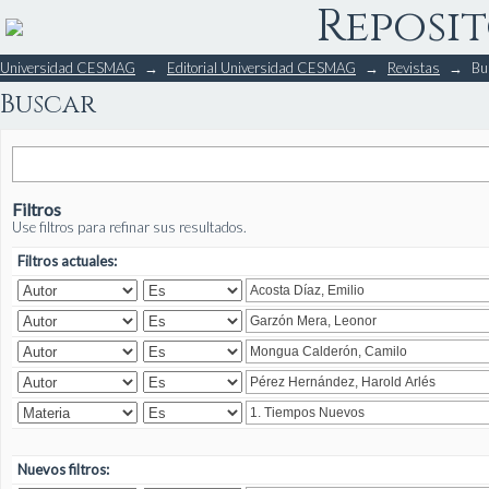
Reposit
Buscar
Universidad CESMAG
→
Editorial Universidad CESMAG
→
Revistas
→
Bu
Buscar
Filtros
Use filtros para refinar sus resultados.
Filtros actuales:
Nuevos filtros: