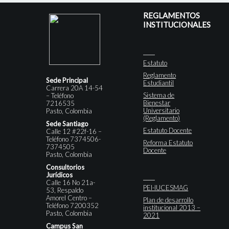
REGLAMENTOS
INSTITUCIONALES
Estatuto
Reglamento
Sede Principal
Estudiantil
Carrera 20A 14-54
Sistema de
– Teléfono
Bienestar
7216535
Universitario
Pasto, Colombia
(Reglamento)
Sede Santiago
Estatuto Docente
Calle 12 #22f-16 –
Teléfono 7374506-
Reforma Estatuto
7374505
Docente
Pasto, Colombia
Consultorios
Jurídicos
Calle 16 No 21a-
PEI-IUCESMAG
53, Respaldo
Amorel Centro –
Plan de desarrollo
Teléfono 7200352
institucional 2013 –
Pasto, Colombia
2021
Campus San