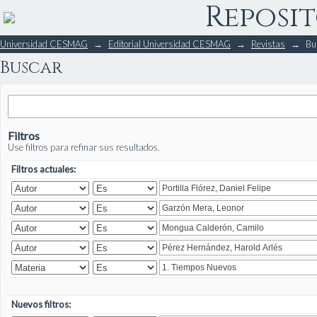
Reposit
Buscar
Universidad CESMAG
→
Editorial Universidad CESMAG
→
Revistas
→
Bu
Buscar
Filtros
Use filtros para refinar sus resultados.
Filtros actuales:
Nuevos filtros: