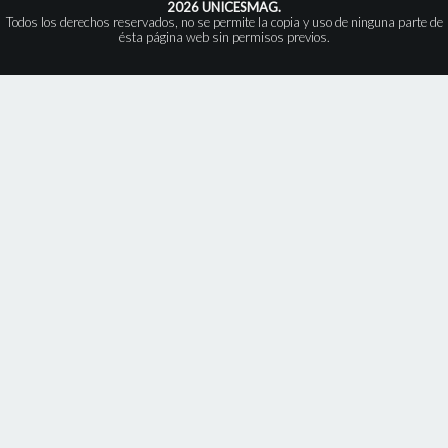
2026 UNICESMAG.
Todos los derechos reservados, no se permite la copia y uso de ninguna parte de
ésta página web sin permisos previos.