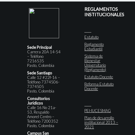
REGLAMENTOS
INSTITUCIONALES
Estatuto
Reglamento
Sede Principal
Estudiantil
Carrera 20A 14-54
Sistema de
– Teléfono
Bienestar
7216535
Universitario
Pasto, Colombia
(Reglamento)
Sede Santiago
Estatuto Docente
Calle 12 #22f-16 –
Teléfono 7374506-
Reforma Estatuto
7374505
Docente
Pasto, Colombia
Consultorios
Jurídicos
Calle 16 No 21a-
PEI-IUCESMAG
53, Respaldo
Amorel Centro –
Plan de desarrollo
Teléfono 7200352
institucional 2013 –
Pasto, Colombia
2021
Campus San