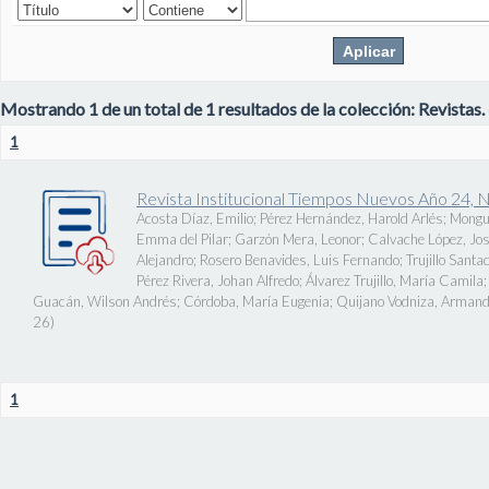
Mostrando 1 de un total de 1 resultados de la colección: Revistas.
1
Revista Institucional Tiempos Nuevos Año 24, 
Acosta Díaz, Emilio
;
Pérez Hernández, Harold Arlés
;
Mongu
Emma del Pilar
;
Garzón Mera, Leonor
;
Calvache López, J
Alejandro
;
Rosero Benavides, Luis Fernando
;
Trujillo Santa
Pérez Rivera, Johan Alfredo
;
Álvarez Trujillo, María Camila
Guacán, Wilson Andrés
;
Córdoba, María Eugenia
;
Quijano Vodniza, Armand
26
)
1