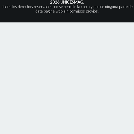
2026 UNICESMAG.
Todos los derechos reservados, no se permite la copia y uso de ninguna parte de
ésta página web sin permisos previos.