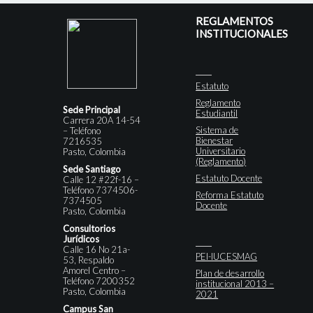
REGLAMENTOS
INSTITUCIONALES
Estatuto
Reglamento
Sede Principal
Estudiantil
Carrera 20A 14-54
Sistema de
– Teléfono
Bienestar
7216535
Universitario
Pasto, Colombia
(Reglamento)
Sede Santiago
Estatuto Docente
Calle 12 #22f-16 –
Teléfono 7374506-
Reforma Estatuto
7374505
Docente
Pasto, Colombia
Consultorios
Jurídicos
Calle 16 No 21a-
PEI-IUCESMAG
53, Respaldo
Amorel Centro –
Plan de desarrollo
Teléfono 7200352
institucional 2013 –
Pasto, Colombia
2021
Campus San