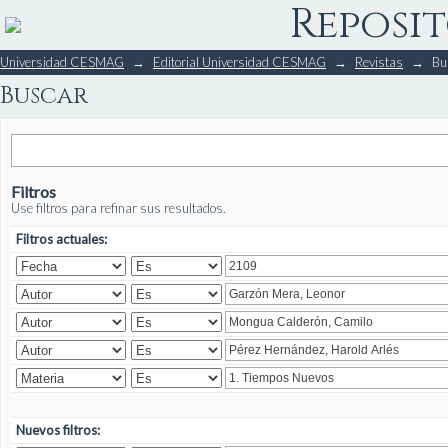
Reposit
Buscar
Universidad CESMAG
→
Editorial Universidad CESMAG
→
Revistas
→
Bu
Buscar
Filtros
Use filtros para refinar sus resultados.
Filtros actuales:
Nuevos filtros: