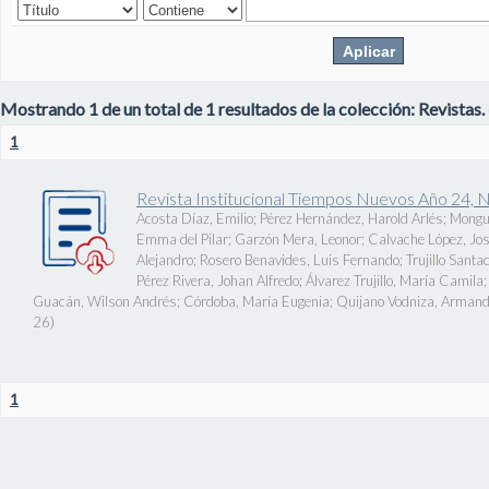
Mostrando 1 de un total de 1 resultados de la colección: Revistas.
1
Revista Institucional Tiempos Nuevos Año 24, 
Acosta Díaz, Emilio
;
Pérez Hernández, Harold Arlés
;
Mongu
Emma del Pilar
;
Garzón Mera, Leonor
;
Calvache López, J
Alejandro
;
Rosero Benavides, Luis Fernando
;
Trujillo Santa
Pérez Rivera, Johan Alfredo
;
Álvarez Trujillo, María Camila
Guacán, Wilson Andrés
;
Córdoba, María Eugenia
;
Quijano Vodniza, Armand
26
)
1