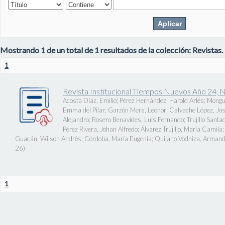
Mostrando 1 de un total de 1 resultados de la colección: Revistas.
1
Revista Institucional Tiempos Nuevos Año 24, 
Acosta Díaz, Emilio
;
Pérez Hernández, Harold Arlés
;
Mongu
Emma del Pilar
;
Garzón Mera, Leonor
;
Calvache López, J
Alejandro
;
Rosero Benavides, Luis Fernando
;
Trujillo Santa
Pérez Rivera, Johan Alfredo
;
Álvarez Trujillo, María Camila
Guacán, Wilson Andrés
;
Córdoba, María Eugenia
;
Quijano Vodniza, Armand
26
)
1