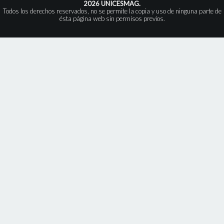
2026 UNICESMAG.
Todos los derechos reservados, no se permite la copia y uso de ninguna parte de
ésta página web sin permisos previos.