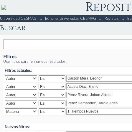
Reposit
Buscar
Universidad CESMAG
→
Editorial Universidad CESMAG
→
Revistas
→
Bu
Buscar
Filtros
Use filtros para refinar sus resultados.
Filtros actuales:
Nuevos filtros: