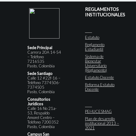
REGLAMENTOS
INSTITUCIONALES
Estatuto
Reglamento
Sede Principal
Estudiantil
Carrera 20A 14-54
Sistema de
– Teléfono
Bienestar
7216535
Universitario
Pasto, Colombia
(Reglamento)
Sede Santiago
Estatuto Docente
Calle 12 #22f-16 –
Teléfono 7374506-
Reforma Estatuto
7374505
Docente
Pasto, Colombia
Consultorios
Jurídicos
Calle 16 No 21a-
PEI-IUCESMAG
53, Respaldo
Amorel Centro –
Plan de desarrollo
Teléfono 7200352
institucional 2013 –
Pasto, Colombia
2021
Campus San