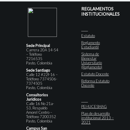
REGLAMENTOS
INSTITUCIONALES
Estatuto
Reglamento
Sede Principal
Estudiantil
Carrera 20A 14-54
Sistema de
– Teléfono
Bienestar
7216535
Universitario
Pasto, Colombia
(Reglamento)
Sede Santiago
Estatuto Docente
Calle 12 #22f-16 –
Teléfono 7374506-
Reforma Estatuto
7374505
Docente
Pasto, Colombia
Consultorios
Jurídicos
Calle 16 No 21a-
PEI-IUCESMAG
53, Respaldo
Amorel Centro –
Plan de desarrollo
Teléfono 7200352
institucional 2013 –
Pasto, Colombia
2021
Campus San