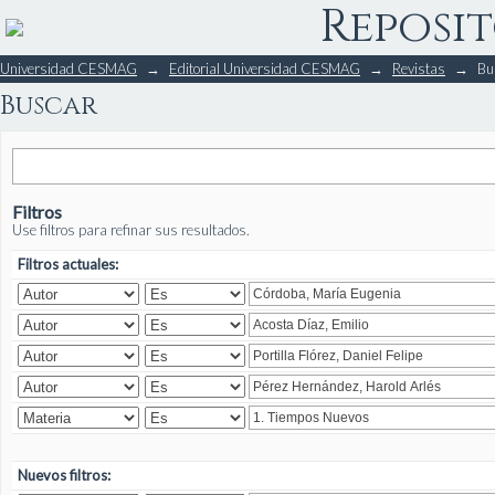
Reposit
Buscar
Universidad CESMAG
→
Editorial Universidad CESMAG
→
Revistas
→
Bu
Buscar
Filtros
Use filtros para refinar sus resultados.
Filtros actuales:
Nuevos filtros: