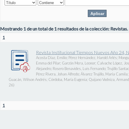
Mostrando 1 de un total de 1 resultados de la colección: Revistas.
1
Revista Institucional Tiempos Nuevos Año 24, 
Acosta Díaz, Emilio
;
Pérez Hernández, Harold Arlés
;
Mongu
Emma del Pilar
;
Garzón Mera, Leonor
;
Calvache López, J
Alejandro
;
Rosero Benavides, Luis Fernando
;
Trujillo Santa
Pérez Rivera, Johan Alfredo
;
Álvarez Trujillo, María Camila
Guacán, Wilson Andrés
;
Córdoba, María Eugenia
;
Quijano Vodniza, Armand
26
)
1