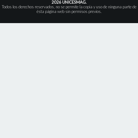
2026 UNICESMAG.
Todos los derechos reservados, no se permite la copia y uso de ninguna parte de
ésta página web sin permisos previos.