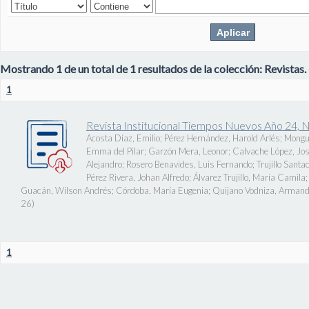
Mostrando 1 de un total de 1 resultados de la colección: Revistas.
1
Revista Institucional Tiempos Nuevos Año 24, 
Acosta Díaz, Emilio
;
Pérez Hernández, Harold Arlés
;
Mongu
Emma del Pilar
;
Garzón Mera, Leonor
;
Calvache López, J
Alejandro
;
Rosero Benavides, Luis Fernando
;
Trujillo Santa
Pérez Rivera, Johan Alfredo
;
Álvarez Trujillo, María Camila
Guacán, Wilson Andrés
;
Córdoba, María Eugenia
;
Quijano Vodniza, Armand
26
)
1