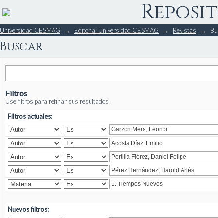
Reposit
Buscar
Universidad CESMAG
→
Editorial Universidad CESMAG
→
Revistas
→
Bu
Buscar
Filtros
Use filtros para refinar sus resultados.
Filtros actuales:
Nuevos filtros: