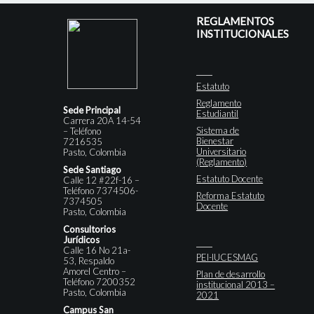
REGLAMENTOS
INSTITUCIONALES
Estatuto
Reglamento
Sede Principal
Estudiantil
Carrera 20A 14-54
Sistema de
– Teléfono
Bienestar
7216535
Universitario
Pasto, Colombia
(Reglamento)
Sede Santiago
Estatuto Docente
Calle 12 #22f-16 –
Teléfono 7374506-
Reforma Estatuto
7374505
Docente
Pasto, Colombia
Consultorios
Jurídicos
Calle 16 No 21a-
PEI-IUCESMAG
53, Respaldo
Amorel Centro –
Plan de desarrollo
Teléfono 7200352
institucional 2013 –
Pasto, Colombia
2021
Campus San