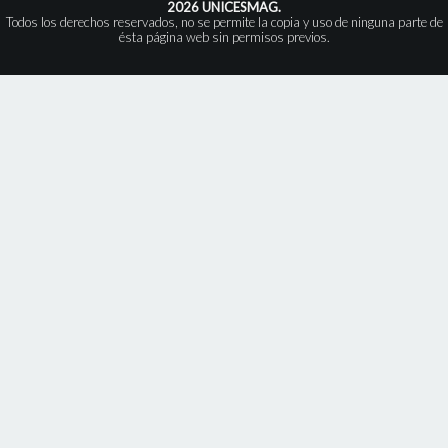
2026 UNICESMAG.
Todos los derechos reservados, no se permite la copia y uso de ninguna parte de
ésta página web sin permisos previos.