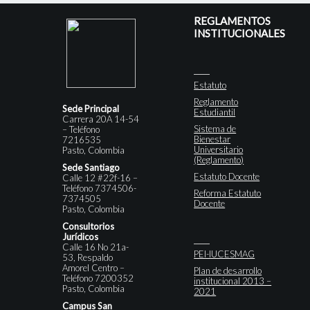
REGLAMENTOS
INSTITUCIONALES
Estatuto
Reglamento
Sede Principal
Estudiantil
Carrera 20A 14-54
Sistema de
– Teléfono
Bienestar
7216535
Universitario
Pasto, Colombia
(Reglamento)
Sede Santiago
Estatuto Docente
Calle 12 #22f-16 –
Teléfono 7374506-
Reforma Estatuto
7374505
Docente
Pasto, Colombia
Consultorios
Jurídicos
Calle 16 No 21a-
PEI-IUCESMAG
53, Respaldo
Amorel Centro –
Plan de desarrollo
Teléfono 7200352
institucional 2013 –
Pasto, Colombia
2021
Campus San