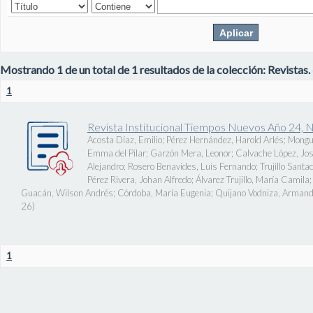
Mostrando 1 de un total de 1 resultados de la colección: Revistas.
1
Revista Institucional Tiempos Nuevos Año 24, 
Acosta Díaz, Emilio
;
Pérez Hernández, Harold Arlés
;
Mongu
Emma del Pilar
;
Garzón Mera, Leonor
;
Calvache López, J
Alejandro
;
Rosero Benavides, Luis Fernando
;
Trujillo Santa
Pérez Rivera, Johan Alfredo
;
Álvarez Trujillo, María Camila
Guacán, Wilson Andrés
;
Córdoba, María Eugenia
;
Quijano Vodniza, Armand
26
)
1