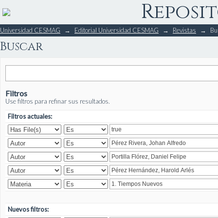
Reposit
Buscar
Universidad CESMAG
→
Editorial Universidad CESMAG
→
Revistas
→
Bu
Buscar
Filtros
Use filtros para refinar sus resultados.
Filtros actuales:
Nuevos filtros: