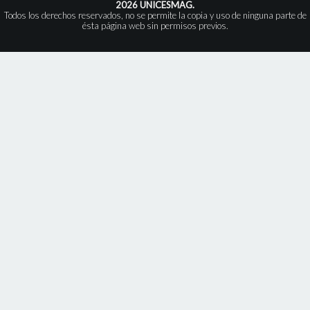
2026 UNICESMAG.
Todos los derechos reservados, no se permite la copia y uso de ninguna parte de
ésta página web sin permisos previos.