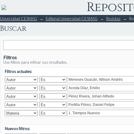
Reposit
Buscar
Universidad CESMAG
→
Editorial Universidad CESMAG
→
Revistas
→
Bu
Buscar
Filtros
Use filtros para refinar sus resultados.
Filtros actuales:
Nuevos filtros: