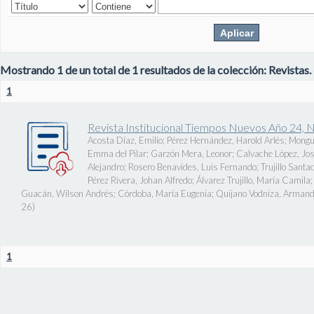
Mostrando 1 de un total de 1 resultados de la colección: Revistas.
1
Revista Institucional Tiempos Nuevos Año 24, 
Acosta Díaz, Emilio
;
Pérez Hernández, Harold Arlés
;
Mongu
Emma del Pilar
;
Garzón Mera, Leonor
;
Calvache López, J
Alejandro
;
Rosero Benavides, Luis Fernando
;
Trujillo Santa
Pérez Rivera, Johan Alfredo
;
Álvarez Trujillo, María Camila
Guacán, Wilson Andrés
;
Córdoba, María Eugenia
;
Quijano Vodniza, Armand
26
)
1