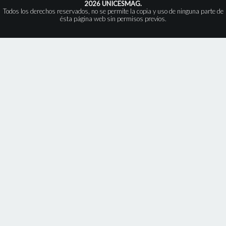
2026 UNICESMAG.
Todos los derechos reservados, no se permite la copia y uso de ninguna parte de
ésta página web sin permisos previos.