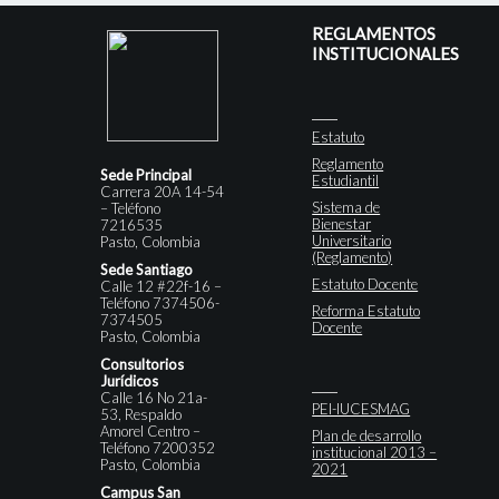
REGLAMENTOS
INSTITUCIONALES
Estatuto
Reglamento
Sede Principal
Estudiantil
Carrera 20A 14-54
Sistema de
– Teléfono
Bienestar
7216535
Universitario
Pasto, Colombia
(Reglamento)
Sede Santiago
Estatuto Docente
Calle 12 #22f-16 –
Teléfono 7374506-
Reforma Estatuto
7374505
Docente
Pasto, Colombia
Consultorios
Jurídicos
Calle 16 No 21a-
PEI-IUCESMAG
53, Respaldo
Amorel Centro –
Plan de desarrollo
Teléfono 7200352
institucional 2013 –
Pasto, Colombia
2021
Campus San