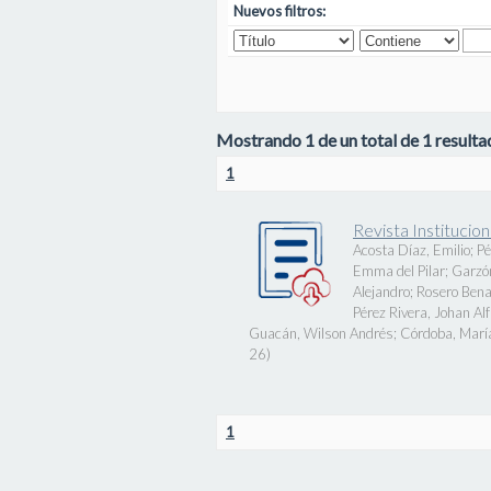
Nuevos filtros:
Mostrando 1 de un total de 1 resultad
1
Revista Instituci
Acosta Díaz, Emilio
;
Pé
Emma del Pilar
;
Garzó
Alejandro
;
Rosero Bena
Pérez Rivera, Johan Al
Guacán, Wilson Andrés
;
Córdoba, Marí
26
)
1