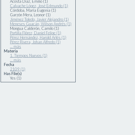
Acosta Díaz, Emilio (1)
Calvache López, José Edmundo (1)
Córdoba, María Eugenia (1)
Garzón Mera, Leonor (1)
Jiménez Toledo, Javier Alejandro (1)
Meneses Guacán, Wilson Andrés (1)
Mongua Calderón, Camilo (1)
Portilla Flórez, Daniel Felipe (1)
Pérez Hernández, Harold Arlés (1)
Pérez Rivera, Johan Alfredo (1)
... más
Materia
1. Tiempos Nuevos (1)
... más
Fecha
2109 (1)
Has File(s)
Yes (1)