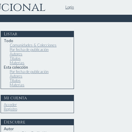
ucional
Login
Listar
Todo
Comunidades & Colecciones
Por fecha de publicación
Autores
Títulos
Materias
Esta colección
Por fecha de publicación
Autores
Títulos
Materias
Mi cuenta
Acceder
Registro
Descubre
Autor