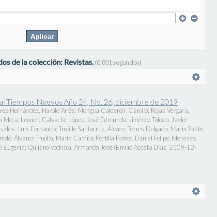
os de la colección: Revistas.
(0.001 segundos)
onal Tiempos Nuevos Año 24, No. 26, diciembre de 2019
rez Hernández, Harold Arlés
;
Mongua Calderón, Camilo
;
Rojas Vergara,
n Mera, Leonor
;
Calvache López, José Edmundo
;
Jiménez Toledo, Javier
vides, Luis Fernando
;
Trujillo Santacruz, Álvaro
;
Torres Delgado, María Stella
;
fredo
;
Álvarez Trujillo, María Camila
;
Portilla Flórez, Daniel Felipe
;
Meneses
a Eugenia
;
Quijano Vodniza, Armando José
(
Emilio Acosta Díaz
,
2109-12-