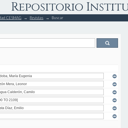
Repositorio Instit
rsidad CESMAG
→
Revistas
→
Buscar