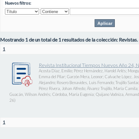
Nuevos filtros:
Mostrando 1 de un total de 1 resultados de la colección: Revistas.
1
Revista Institucional Tiempos Nuevos Año 24, 
Acosta Díaz, Emilio
;
Pérez Hernández, Harold Arlés
;
Mongu
Emma del Pilar
;
Garzón Mera, Leonor
;
Calvache López, J
Alejandro
;
Rosero Benavides, Luis Fernando
;
Trujillo Santa
Pérez Rivera, Johan Alfredo
;
Álvarez Trujillo, María Camila
Guacán, Wilson Andrés
;
Córdoba, María Eugenia
;
Quijano Vodniza, Armand
26
)
1