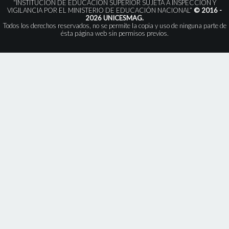
“INSTITUCIÓN DE EDUCACIÓN SUPERIOR SUJETA A INSPECCIÓN Y
VIGILANCIA POR EL MINISTERIO DE EDUCACIÓN NACIONAL”
© 2016 -
2026 UNICESMAG.
Todos los derechos reservados, no se permite la copia y uso de ninguna parte de
ésta página web sin permisos previos.