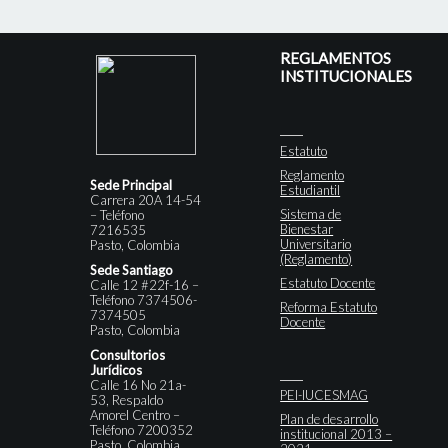
REGLAMENTOS
INSTITUCIONALES
Estatuto
Reglamento
Sede Principal
Estudiantil
Carrera 20A 14-54
Sistema de
– Teléfono
Bienestar
7216535
Universitario
Pasto, Colombia
(Reglamento)
Sede Santiago
Estatuto Docente
Calle 12 #22f-16 –
Teléfono 7374506-
Reforma Estatuto
7374505
Docente
Pasto, Colombia
Consultorios
Jurídicos
Calle 16 No 21a-
PEI-IUCESMAG
53, Respaldo
Amorel Centro –
Plan de desarrollo
Teléfono 7200352
institucional 2013 –
Pasto, Colombia