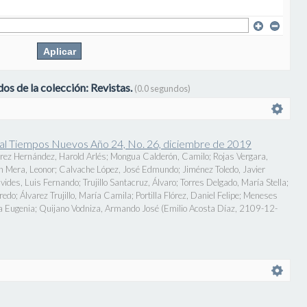
os de la colección: Revistas.
(0.0 segundos)
onal Tiempos Nuevos Año 24, No. 26, diciembre de 2019
rez Hernández, Harold Arlés
;
Mongua Calderón, Camilo
;
Rojas Vergara,
n Mera, Leonor
;
Calvache López, José Edmundo
;
Jiménez Toledo, Javier
vides, Luis Fernando
;
Trujillo Santacruz, Álvaro
;
Torres Delgado, María Stella
;
fredo
;
Álvarez Trujillo, María Camila
;
Portilla Flórez, Daniel Felipe
;
Meneses
a Eugenia
;
Quijano Vodniza, Armando José
(
Emilio Acosta Díaz
,
2109-12-