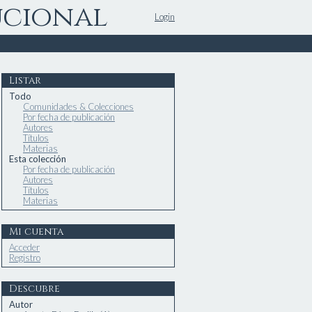
ucional
Login
Listar
Todo
Comunidades & Colecciones
Por fecha de publicación
Autores
Títulos
Materias
Esta colección
Por fecha de publicación
Autores
Títulos
Materias
Mi cuenta
Acceder
Registro
Descubre
Autor