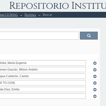
Repositorio Instit
rsidad CESMAG
→
Revistas
→
Buscar