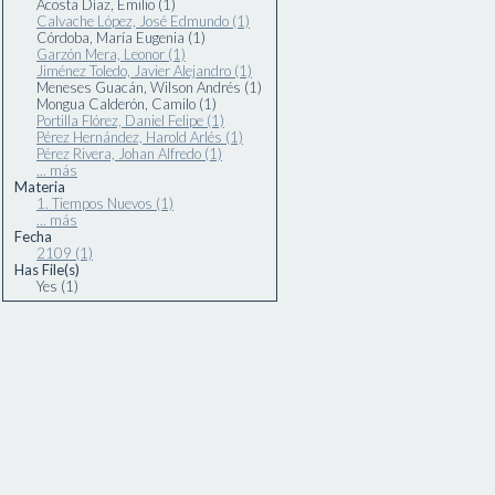
Acosta Díaz, Emilio (1)
Calvache López, José Edmundo (1)
Córdoba, María Eugenia (1)
Garzón Mera, Leonor (1)
Jiménez Toledo, Javier Alejandro (1)
Meneses Guacán, Wilson Andrés (1)
Mongua Calderón, Camilo (1)
Portilla Flórez, Daniel Felipe (1)
Pérez Hernández, Harold Arlés (1)
Pérez Rivera, Johan Alfredo (1)
... más
Materia
1. Tiempos Nuevos (1)
... más
Fecha
2109 (1)
Has File(s)
Yes (1)