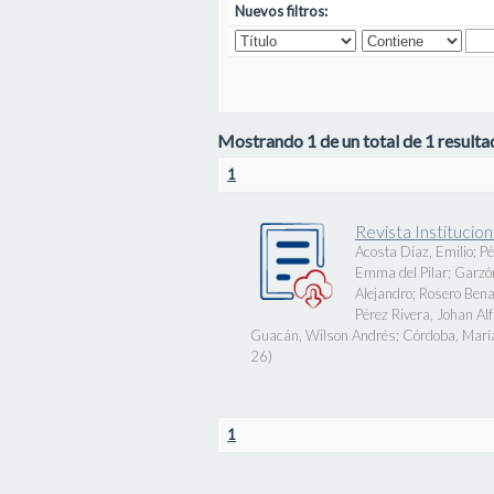
Nuevos filtros:
Mostrando 1 de un total de 1 resultad
1
Revista Instituci
Acosta Díaz, Emilio
;
Pé
Emma del Pilar
;
Garzó
Alejandro
;
Rosero Bena
Pérez Rivera, Johan Al
Guacán, Wilson Andrés
;
Córdoba, Marí
26
)
1