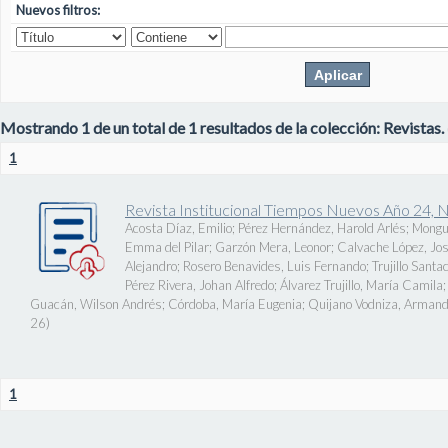
Nuevos filtros:
Mostrando 1 de un total de 1 resultados de la colección: Revistas.
1
Revista Institucional Tiempos Nuevos Año 24, 
Acosta Díaz, Emilio
;
Pérez Hernández, Harold Arlés
;
Mongu
Emma del Pilar
;
Garzón Mera, Leonor
;
Calvache López, J
Alejandro
;
Rosero Benavides, Luis Fernando
;
Trujillo Santa
Pérez Rivera, Johan Alfredo
;
Álvarez Trujillo, María Camila
Guacán, Wilson Andrés
;
Córdoba, María Eugenia
;
Quijano Vodniza, Armand
26
)
1