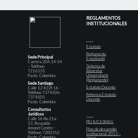
REGLAMENTOS
INSTITUCIONALES
Estatuto
Reglamento
Sede Principal
Estudiantil
Carrera 20A 14-54
Sistema de
– Teléfono
Bienestar
7216535
Universitario
Pasto, Colombia
(Reglamento)
Sede Santiago
Estatuto Docente
Calle 12 #22f-16 –
Teléfono 7374506-
Reforma Estatuto
7374505
Docente
Pasto, Colombia
Consultorios
Jurídicos
Calle 16 No 21a-
PEI-IUCESMAG
53, Respaldo
Amorel Centro –
Plan de desarrollo
Teléfono 7200352
institucional 2013 –
Pasto, Colombia