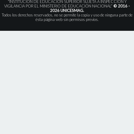
“INSTITUCIÓN DE EDUCACIÓN SUPERIOR SUJETA A INSPECCIÓN Y
VIGILANCIA POR EL MINISTERIO DE EDUCACIÓN NACIONAL”
© 2016 -
2026 UNICESMAG.
Todos los derechos reservados, no se permite la copia y uso de ninguna parte de
ésta página web sin permisos previos.