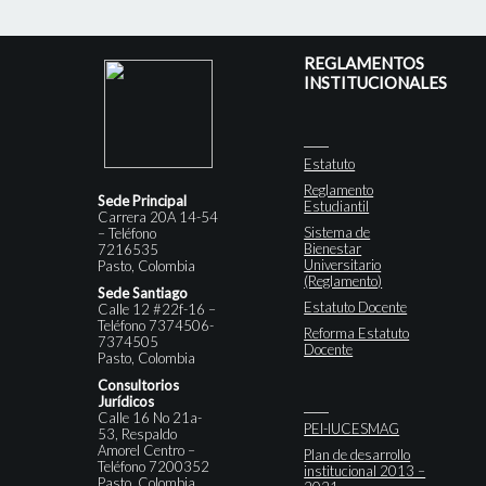
REGLAMENTOS
INSTITUCIONALES
Estatuto
Reglamento
Sede Principal
Estudiantil
Carrera 20A 14-54
Sistema de
– Teléfono
Bienestar
7216535
Universitario
Pasto, Colombia
(Reglamento)
Sede Santiago
Estatuto Docente
Calle 12 #22f-16 –
Teléfono 7374506-
Reforma Estatuto
7374505
Docente
Pasto, Colombia
Consultorios
Jurídicos
Calle 16 No 21a-
PEI-IUCESMAG
53, Respaldo
Amorel Centro –
Plan de desarrollo
Teléfono 7200352
institucional 2013 –
Pasto, Colombia