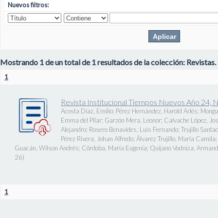
Nuevos filtros:
Mostrando 1 de un total de 1 resultados de la colección: Revistas.
1
Revista Institucional Tiempos Nuevos Año 24, 
Acosta Díaz, Emilio
;
Pérez Hernández, Harold Arlés
;
Mongu
Emma del Pilar
;
Garzón Mera, Leonor
;
Calvache López, J
Alejandro
;
Rosero Benavides, Luis Fernando
;
Trujillo Santa
Pérez Rivera, Johan Alfredo
;
Álvarez Trujillo, María Camila
Guacán, Wilson Andrés
;
Córdoba, María Eugenia
;
Quijano Vodniza, Armand
26
)
1