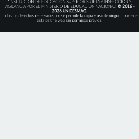
“INSTITUCIÓN DE EDUCACIÓN SUPERIOR SUJETA A INSPECCIÓN Y
VIGILANCIA POR EL MINISTERIO DE EDUCACIÓN NACIONAL”
© 2016 -
2026 UNICESMAG.
Todos los derechos reservados, no se permite la copia y uso de ninguna parte de
ésta página web sin permisos previos.