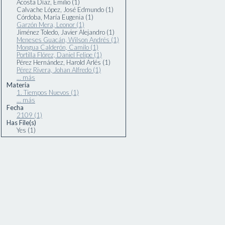
Acosta Díaz, Emilio (1)
Calvache López, José Edmundo (1)
Córdoba, María Eugenia (1)
Garzón Mera, Leonor (1)
Jiménez Toledo, Javier Alejandro (1)
Meneses Guacán, Wilson Andrés (1)
Mongua Calderón, Camilo (1)
Portilla Flórez, Daniel Felipe (1)
Pérez Hernández, Harold Arlés (1)
Pérez Rivera, Johan Alfredo (1)
... más
Materia
1. Tiempos Nuevos (1)
... más
Fecha
2109 (1)
Has File(s)
Yes (1)