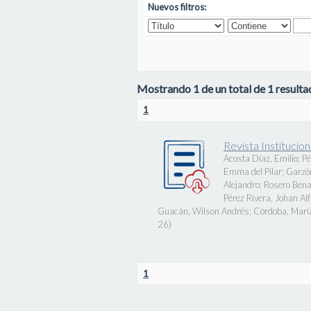
Nuevos filtros:
Mostrando 1 de un total de 1 resultad
1
Revista Instituci
Acosta Díaz, Emilio
;
Pé
Emma del Pilar
;
Garzó
Alejandro
;
Rosero Bena
Pérez Rivera, Johan Al
Guacán, Wilson Andrés
;
Córdoba, Marí
26
)
1