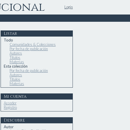
ucional
Login
Listar
Todo
Comunidades & Colecciones
Por fecha de publicación
Autores
Títulos
Materias
Esta colección
Por fecha de publicación
Autores
Títulos
Materias
Mi cuenta
Acceder
Registro
Descubre
Autor