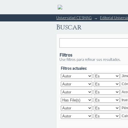
Buscar
Universidad CESMAG
→
Editorial Unive
Buscar
Filtros
Use filtros para refinar sus resultados.
Filtros actuales: