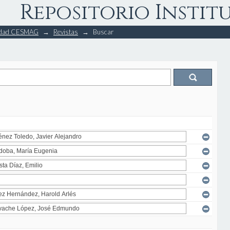
Repositorio Instit
rsidad CESMAG
→
Revistas
→
Buscar