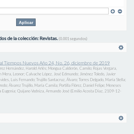
os de la colección: Revistas.
(0.001 segundos)
onal Tiempos Nuevos Año 24, No. 26, diciembre de 2019
rez Hernández, Harold Arlés
;
Mongua Calderón, Camilo
;
Rojas Vergara,
n Mera, Leonor
;
Calvache López, José Edmundo
;
Jiménez Toledo, Javier
vides, Luis Fernando
;
Trujillo Santacruz, Álvaro
;
Torres Delgado, María Stella
;
fredo
;
Álvarez Trujillo, María Camila
;
Portilla Flórez, Daniel Felipe
;
Meneses
a Eugenia
;
Quijano Vodniza, Armando José
(
Emilio Acosta Díaz
,
2109-12-