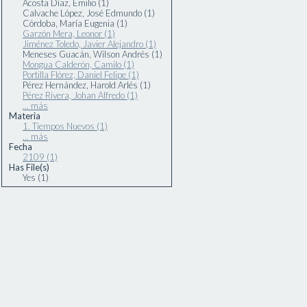
Acosta Díaz, Emilio (1)
Calvache López, José Edmundo (1)
Córdoba, María Eugenia (1)
Garzón Mera, Leonor (1)
Jiménez Toledo, Javier Alejandro (1)
Meneses Guacán, Wilson Andrés (1)
Mongua Calderón, Camilo (1)
Portilla Flórez, Daniel Felipe (1)
Pérez Hernández, Harold Arlés (1)
Pérez Rivera, Johan Alfredo (1)
... más
Materia
1. Tiempos Nuevos (1)
... más
Fecha
2109 (1)
Has File(s)
Yes (1)