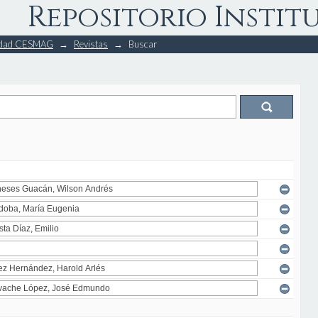
Repositorio Instit
rsidad CESMAG
→
Revistas
→
Buscar