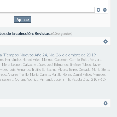
os de la colección: Revistas.
(0.0 segundos)
onal Tiempos Nuevos Año 24, No. 26, diciembre de 2019
rez Hernández, Harold Arlés
;
Mongua Calderón, Camilo
;
Rojas Vergara,
n Mera, Leonor
;
Calvache López, José Edmundo
;
Jiménez Toledo, Javier
vides, Luis Fernando
;
Trujillo Santacruz, Álvaro
;
Torres Delgado, María Stella
;
fredo
;
Álvarez Trujillo, María Camila
;
Portilla Flórez, Daniel Felipe
;
Meneses
a Eugenia
;
Quijano Vodniza, Armando José
(
Emilio Acosta Díaz
,
2109-12-