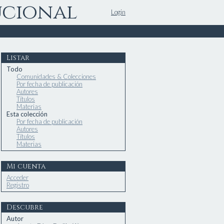
ucional
Login
Listar
Todo
Comunidades & Colecciones
Por fecha de publicación
Autores
Títulos
Materias
Esta colección
Por fecha de publicación
Autores
Títulos
Materias
Mi cuenta
Acceder
Registro
Descubre
Autor