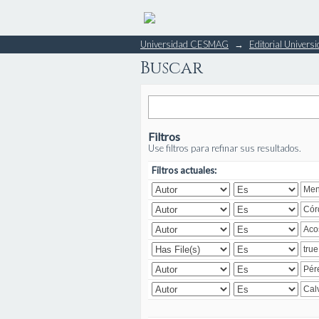
Buscar
Universidad CESMAG
→
Editorial Unive
Buscar
Filtros
Use filtros para refinar sus resultados.
Filtros actuales: