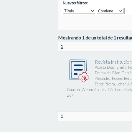
Nuevos filtros:
Mostrando 1 de un total de 1 resultad
1
Revista Instituci
Acosta Díaz, Emilio
;
Pé
Emma del Pilar
;
Garzó
Alejandro
;
Rosero Bena
Pérez Rivera, Johan Al
Guacán, Wilson Andrés
;
Córdoba, Marí
26
)
1