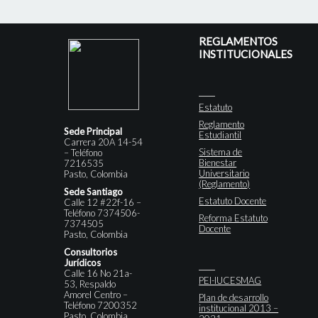
REGLAMENTOS
INSTITUCIONALES
Estatuto
Reglamento
Sede Principal
Estudiantil
Carrera 20A 14-54
Sistema de
– Teléfono
Bienestar
7216535
Universitario
Pasto, Colombia
(Reglamento)
Sede Santiago
Estatuto Docente
Calle 12 #22f-16 –
Teléfono 7374506-
Reforma Estatuto
7374505
Docente
Pasto, Colombia
Consultorios
Jurídicos
Calle 16 No 21a-
PEI-IUCESMAG
53, Respaldo
Amorel Centro –
Plan de desarrollo
Teléfono 7200352
institucional 2013 –
Pasto, Colombia