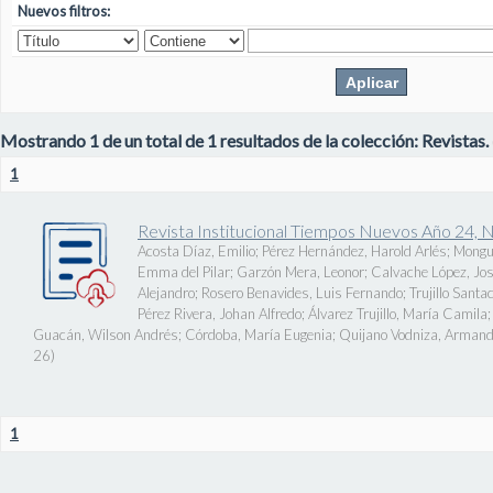
Nuevos filtros:
Mostrando 1 de un total de 1 resultados de la colección: Revistas.
1
Revista Institucional Tiempos Nuevos Año 24, 
Acosta Díaz, Emilio
;
Pérez Hernández, Harold Arlés
;
Mongu
Emma del Pilar
;
Garzón Mera, Leonor
;
Calvache López, J
Alejandro
;
Rosero Benavides, Luis Fernando
;
Trujillo Santa
Pérez Rivera, Johan Alfredo
;
Álvarez Trujillo, María Camila
Guacán, Wilson Andrés
;
Córdoba, María Eugenia
;
Quijano Vodniza, Armand
26
)
1