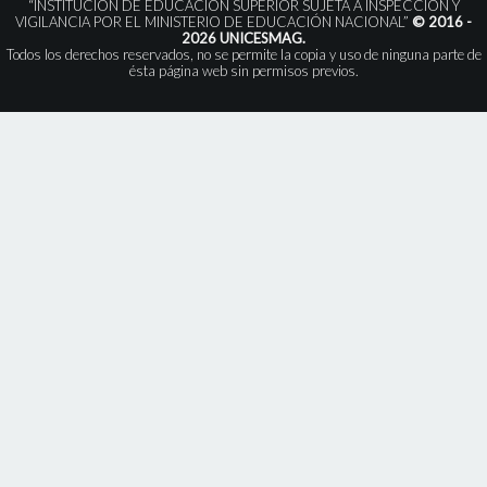
“INSTITUCIÓN DE EDUCACIÓN SUPERIOR SUJETA A INSPECCIÓN Y
VIGILANCIA POR EL MINISTERIO DE EDUCACIÓN NACIONAL”
© 2016 -
2026 UNICESMAG.
Todos los derechos reservados, no se permite la copia y uso de ninguna parte de
ésta página web sin permisos previos.