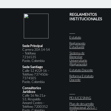
REGLAMENTOS
INSTITUCIONALES
Estatuto
Reglamento
Sede Principal
Estudiantil
Carrera 20A 14-54
Sistema de
– Teléfono
Bienestar
7216535
Universitario
Pasto, Colombia
(Reglamento)
Sede Santiago
Estatuto Docente
Calle 12 #22f-16 –
Teléfono 7374506-
Reforma Estatuto
7374505
Docente
Pasto, Colombia
Consultorios
Jurídicos
Calle 16 No 21a-
PEI-IUCESMAG
53, Respaldo
Amorel Centro –
Plan de desarrollo
Teléfono 7200352
institucional 2013 –
Pasto, Colombia