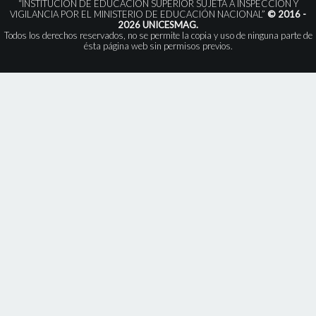
“INSTITUCIÓN DE EDUCACIÓN SUPERIOR SUJETA A INSPECCIÓN Y
VIGILANCIA POR EL MINISTERIO DE EDUCACIÓN NACIONAL”
© 2016 -
2026 UNICESMAG.
Todos los derechos reservados, no se permite la copia y uso de ninguna parte de
ésta página web sin permisos previos.