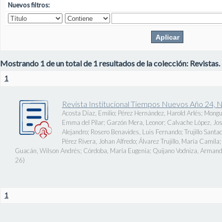
Nuevos filtros:
Mostrando 1 de un total de 1 resultados de la colección: Revistas.
1
Revista Institucional Tiempos Nuevos Año 24, 
Acosta Díaz, Emilio
;
Pérez Hernández, Harold Arlés
;
Mongu
Emma del Pilar
;
Garzón Mera, Leonor
;
Calvache López, J
Alejandro
;
Rosero Benavides, Luis Fernando
;
Trujillo Santa
Pérez Rivera, Johan Alfredo
;
Álvarez Trujillo, María Camila
Guacán, Wilson Andrés
;
Córdoba, María Eugenia
;
Quijano Vodniza, Armand
26
)
1