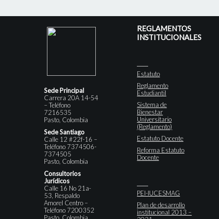
REGLAMENTOS
INSTITUCIONALES
Estatuto
Reglamento
Sede Principal
Estudiantil
Carrera 20A 14-54
Sistema de
– Teléfono
Bienestar
7216535
Universitario
Pasto, Colombia
(Reglamento)
Sede Santiago
Estatuto Docente
Calle 12 #22f-16 –
Teléfono 7374506-
Reforma Estatuto
7374505
Docente
Pasto, Colombia
Consultorios
Jurídicos
Calle 16 No 21a-
PEI-IUCESMAG
53, Respaldo
Amorel Centro –
Plan de desarrollo
Teléfono 7200352
institucional 2013 –
Pasto, Colombia