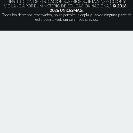
“INSTITUCIÓN DE EDUCACIÓN SUPERIOR SUJETA A INSPECCIÓN Y
VIGILANCIA POR EL MINISTERIO DE EDUCACIÓN NACIONAL”
© 2016 -
2026 UNICESMAG.
Todos los derechos reservados, no se permite la copia y uso de ninguna parte de
ésta página web sin permisos previos.