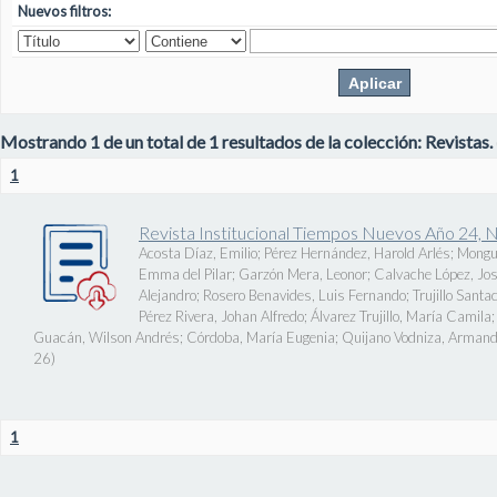
Nuevos filtros:
Mostrando 1 de un total de 1 resultados de la colección: Revistas.
1
Revista Institucional Tiempos Nuevos Año 24, 
Acosta Díaz, Emilio
;
Pérez Hernández, Harold Arlés
;
Mongu
Emma del Pilar
;
Garzón Mera, Leonor
;
Calvache López, J
Alejandro
;
Rosero Benavides, Luis Fernando
;
Trujillo Santa
Pérez Rivera, Johan Alfredo
;
Álvarez Trujillo, María Camila
Guacán, Wilson Andrés
;
Córdoba, María Eugenia
;
Quijano Vodniza, Armand
26
)
1