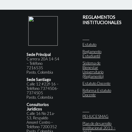
REGLAMENTOS
INSTITUCIONALES
Estatuto
Reglamento
Sede Principal
Estudiantil
Carrera 20A 14-54
Sistema de
– Teléfono
Bienestar
7216535
Universitario
Pasto, Colombia
(Reglamento)
Sede Santiago
Estatuto Docente
Calle 12 #22f-16 –
Teléfono 7374506-
Reforma Estatuto
7374505
Docente
Pasto, Colombia
Consultorios
Jurídicos
Calle 16 No 21a-
PEI-IUCESMAG
53, Respaldo
Amorel Centro –
Plan de desarrollo
Teléfono 7200352
institucional 2013 –
Pasto, Colombia