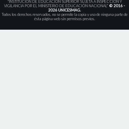
“INSTITUCIÓN DE EDUCACIÓN SUPERIOR SUJETA A INSPECCIÓN Y
VIGILANCIA POR EL MINISTERIO DE EDUCACIÓN NACIONAL”
© 2016 -
2026 UNICESMAG.
Todos los derechos reservados, no se permite la copia y uso de ninguna parte de
ésta página web sin permisos previos.