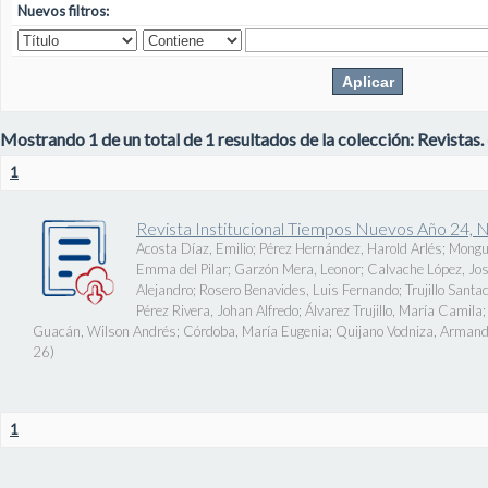
Nuevos filtros:
Mostrando 1 de un total de 1 resultados de la colección: Revistas.
1
Revista Institucional Tiempos Nuevos Año 24, 
Acosta Díaz, Emilio
;
Pérez Hernández, Harold Arlés
;
Mongu
Emma del Pilar
;
Garzón Mera, Leonor
;
Calvache López, J
Alejandro
;
Rosero Benavides, Luis Fernando
;
Trujillo Santa
Pérez Rivera, Johan Alfredo
;
Álvarez Trujillo, María Camila
Guacán, Wilson Andrés
;
Córdoba, María Eugenia
;
Quijano Vodniza, Armand
26
)
1