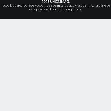
2026 UNICESMAG.
Todos los derechos reservados, no se permite la copia y uso de ninguna parte de
ésta página web sin permisos previos.