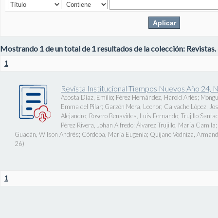
Mostrando 1 de un total de 1 resultados de la colección: Revistas.
1
Revista Institucional Tiempos Nuevos Año 24, 
Acosta Díaz, Emilio
;
Pérez Hernández, Harold Arlés
;
Mongu
Emma del Pilar
;
Garzón Mera, Leonor
;
Calvache López, J
Alejandro
;
Rosero Benavides, Luis Fernando
;
Trujillo Santa
Pérez Rivera, Johan Alfredo
;
Álvarez Trujillo, María Camila
Guacán, Wilson Andrés
;
Córdoba, María Eugenia
;
Quijano Vodniza, Armand
26
)
1