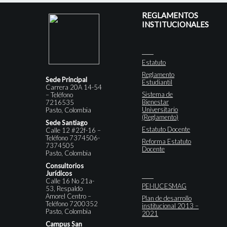
REGLAMENTOS
INSTITUCIONALES
Estatuto
Reglamento
Sede Principal
Estudiantil
Carrera 20A 14-54
Sistema de
– Teléfono
Bienestar
7216535
Universitario
Pasto, Colombia
(Reglamento)
Sede Santiago
Estatuto Docente
Calle 12 #22f-16 –
Teléfono 7374506-
Reforma Estatuto
7374505
Docente
Pasto, Colombia
Consultorios
Jurídicos
Calle 16 No 21a-
PEI-IUCESMAG
53, Respaldo
Amorel Centro –
Plan de desarrollo
Teléfono 7200352
institucional 2013 –
Pasto, Colombia
2021
Campus San