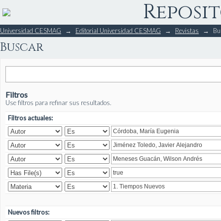
Reposit
Buscar
Universidad CESMAG
→
Editorial Universidad CESMAG
→
Revistas
→
Bu
Buscar
Filtros
Use filtros para refinar sus resultados.
Filtros actuales:
Nuevos filtros: