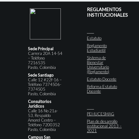
REGLAMENTOS
INSTITUCIONALES
Estatuto
Reglamento
Sede Principal
Estudiantil
Carrera 20A 14-54
Sistema de
– Teléfono
Bienestar
7216535
Universitario
Pasto, Colombia
(Reglamento)
Sede Santiago
Estatuto Docente
Calle 12 #22f-16 –
Teléfono 7374506-
Reforma Estatuto
7374505
Docente
Pasto, Colombia
Consultorios
Jurídicos
Calle 16 No 21a-
PEI-IUCESMAG
53, Respaldo
Amorel Centro –
Plan de desarrollo
Teléfono 7200352
institucional 2013 –
Pasto, Colombia
2021
Campus San