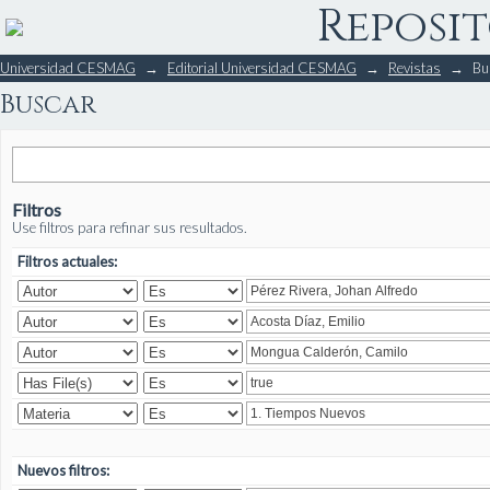
Reposit
Buscar
Universidad CESMAG
→
Editorial Universidad CESMAG
→
Revistas
→
Bu
Buscar
Filtros
Use filtros para refinar sus resultados.
Filtros actuales:
Nuevos filtros: