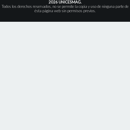
2026 UNICESMAG.
Todos los derechos reservados, no se permite la copia y uso de ninguna parte de
ésta página web sin permisos previos.