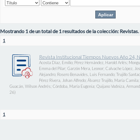
Mostrando 1 de un total de 1 resultados de la colección: Revistas.
1
Revista Institucional Tiempos Nuevos Año 24, 
Acosta Díaz, Emilio
;
Pérez Hernández, Harold Arlés
;
Mongu
Emma del Pilar
;
Garzón Mera, Leonor
;
Calvache López, J
Alejandro
;
Rosero Benavides, Luis Fernando
;
Trujillo Santa
Pérez Rivera, Johan Alfredo
;
Álvarez Trujillo, María Camila
Guacán, Wilson Andrés
;
Córdoba, María Eugenia
;
Quijano Vodniza, Armand
26
)
1