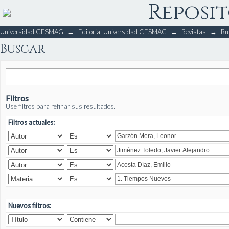
Reposit
Buscar
Universidad CESMAG
→
Editorial Universidad CESMAG
→
Revistas
→
Bu
Buscar
Filtros
Use filtros para refinar sus resultados.
Filtros actuales:
Nuevos filtros: