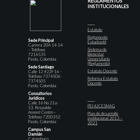
REGLAMENTOS
INSTITUCIONALES
Estatuto
Reglamento
Sede Principal
Estudiantil
Carrera 20A 14-54
Sistema de
– Teléfono
Bienestar
7216535
Universitario
Pasto, Colombia
(Reglamento)
Sede Santiago
Estatuto Docente
Calle 12 #22f-16 –
Teléfono 7374506-
Reforma Estatuto
7374505
Docente
Pasto, Colombia
Consultorios
Jurídicos
Calle 16 No 21a-
PEI-IUCESMAG
53, Respaldo
Amorel Centro –
Plan de desarrollo
Teléfono 7200352
institucional 2013 –
Pasto, Colombia
2021
Campus San
Damián
Catambuco,