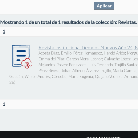
Mostrando 1 de un total de 1 resultados de la colección: Revistas.
1
Revista Institucional Tiempos Nuevos Año 24, 
Acosta Díaz, Emilio
;
Pérez Hernández, Harold Arlés
;
Mongu
Emma del Pilar
;
Garzón Mera, Leonor
;
Calvache López, J
Alejandro
;
Rosero Benavides, Luis Fernando
;
Trujillo Santa
Pérez Rivera, Johan Alfredo
;
Álvarez Trujillo, María Camila
Guacán, Wilson Andrés
;
Córdoba, María Eugenia
;
Quijano Vodniza, Armand
26
)
1