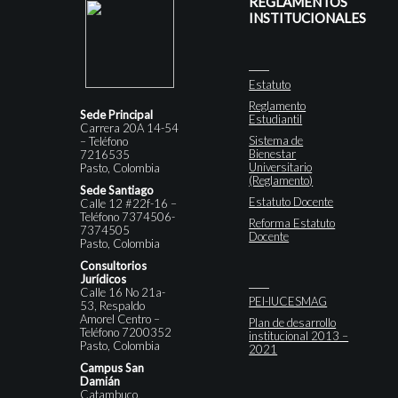
REGLAMENTOS
INSTITUCIONALES
Estatuto
Reglamento
Sede Principal
Estudiantil
Carrera 20A 14-54
Sistema de
– Teléfono
Bienestar
7216535
Universitario
Pasto, Colombia
(Reglamento)
Sede Santiago
Estatuto Docente
Calle 12 #22f-16 –
Teléfono 7374506-
Reforma Estatuto
7374505
Docente
Pasto, Colombia
Consultorios
Jurídicos
Calle 16 No 21a-
PEI-IUCESMAG
53, Respaldo
Amorel Centro –
Plan de desarrollo
Teléfono 7200352
institucional 2013 –
Pasto, Colombia
2021
Campus San
Damián
Catambuco,