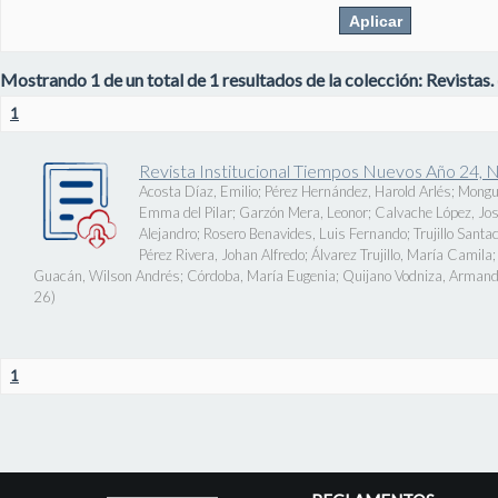
Mostrando 1 de un total de 1 resultados de la colección: Revistas.
1
Revista Institucional Tiempos Nuevos Año 24, 
Acosta Díaz, Emilio
;
Pérez Hernández, Harold Arlés
;
Mongu
Emma del Pilar
;
Garzón Mera, Leonor
;
Calvache López, J
Alejandro
;
Rosero Benavides, Luis Fernando
;
Trujillo Santa
Pérez Rivera, Johan Alfredo
;
Álvarez Trujillo, María Camila
Guacán, Wilson Andrés
;
Córdoba, María Eugenia
;
Quijano Vodniza, Armand
26
)
1