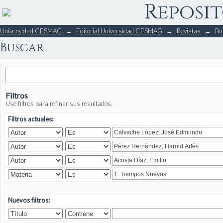
Reposit
Buscar
Universidad CESMAG
→
Editorial Universidad CESMAG
→
Revistas
→
Bu
Buscar
Filtros
Use filtros para refinar sus resultados.
Filtros actuales:
Nuevos filtros: