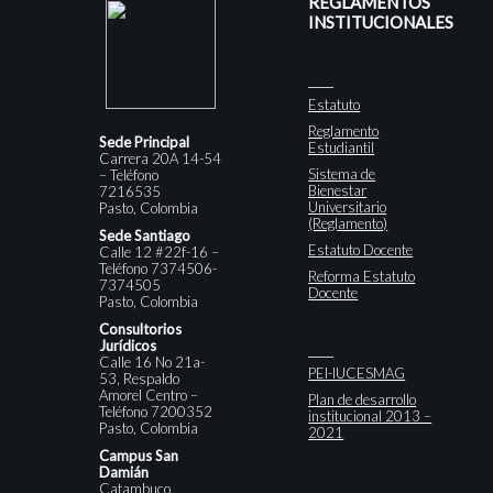
REGLAMENTOS
INSTITUCIONALES
Estatuto
Reglamento
Sede Principal
Estudiantil
Carrera 20A 14-54
Sistema de
– Teléfono
Bienestar
7216535
Universitario
Pasto, Colombia
(Reglamento)
Sede Santiago
Estatuto Docente
Calle 12 #22f-16 –
Teléfono 7374506-
Reforma Estatuto
7374505
Docente
Pasto, Colombia
Consultorios
Jurídicos
Calle 16 No 21a-
PEI-IUCESMAG
53, Respaldo
Amorel Centro –
Plan de desarrollo
Teléfono 7200352
institucional 2013 –
Pasto, Colombia
2021
Campus San
Damián
Catambuco,