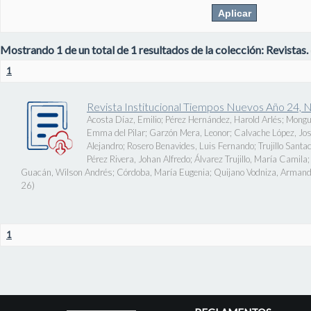
Mostrando 1 de un total de 1 resultados de la colección: Revistas.
1
Revista Institucional Tiempos Nuevos Año 24, 
Acosta Díaz, Emilio
;
Pérez Hernández, Harold Arlés
;
Mongu
Emma del Pilar
;
Garzón Mera, Leonor
;
Calvache López, J
Alejandro
;
Rosero Benavides, Luis Fernando
;
Trujillo Santa
Pérez Rivera, Johan Alfredo
;
Álvarez Trujillo, María Camila
Guacán, Wilson Andrés
;
Córdoba, María Eugenia
;
Quijano Vodniza, Armand
26
)
1