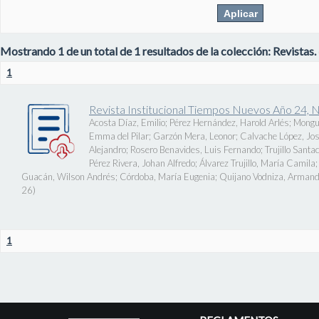
Mostrando 1 de un total de 1 resultados de la colección: Revistas.
1
Revista Institucional Tiempos Nuevos Año 24, 
Acosta Díaz, Emilio
;
Pérez Hernández, Harold Arlés
;
Mongu
Emma del Pilar
;
Garzón Mera, Leonor
;
Calvache López, J
Alejandro
;
Rosero Benavides, Luis Fernando
;
Trujillo Santa
Pérez Rivera, Johan Alfredo
;
Álvarez Trujillo, María Camila
Guacán, Wilson Andrés
;
Córdoba, María Eugenia
;
Quijano Vodniza, Armand
26
)
1