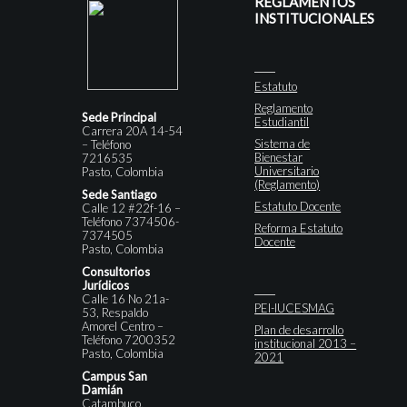
REGLAMENTOS
INSTITUCIONALES
Estatuto
Reglamento
Sede Principal
Estudiantil
Carrera 20A 14-54
Sistema de
– Teléfono
Bienestar
7216535
Universitario
Pasto, Colombia
(Reglamento)
Sede Santiago
Estatuto Docente
Calle 12 #22f-16 –
Teléfono 7374506-
Reforma Estatuto
7374505
Docente
Pasto, Colombia
Consultorios
Jurídicos
Calle 16 No 21a-
PEI-IUCESMAG
53, Respaldo
Amorel Centro –
Plan de desarrollo
Teléfono 7200352
institucional 2013 –
Pasto, Colombia
2021
Campus San
Damián
Catambuco,