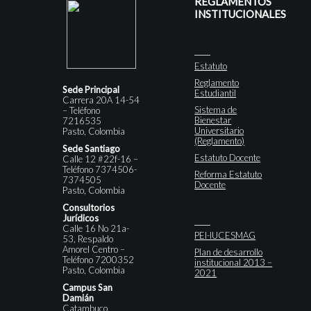
REGLAMENTOS
INSTITUCIONALES
Estatuto
Reglamento
Sede Principal
Estudiantil
Carrera 20A 14-54
Sistema de
– Teléfono
Bienestar
7216535
Universitario
Pasto, Colombia
(Reglamento)
Sede Santiago
Estatuto Docente
Calle 12 #22f-16 –
Teléfono 7374506-
Reforma Estatuto
7374505
Docente
Pasto, Colombia
Consultorios
Jurídicos
Calle 16 No 21a-
PEI-IUCESMAG
53, Respaldo
Amorel Centro –
Plan de desarrollo
Teléfono 7200352
institucional 2013 –
Pasto, Colombia
2021
Campus San
Damián
Catambuco,