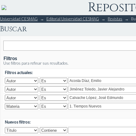
Reposit
Buscar
Universidad CESMAG
→
Editorial Universidad CESMAG
→
Revistas
→
Bu
Buscar
Filtros
Use filtros para refinar sus resultados.
Filtros actuales:
Nuevos filtros: