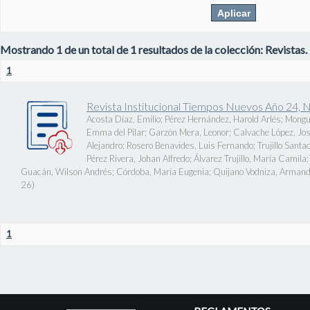
Mostrando 1 de un total de 1 resultados de la colección: Revistas.
1
Revista Institucional Tiempos Nuevos Año 24, 
Acosta Díaz, Emilio
;
Pérez Hernández, Harold Arlés
;
Mongu
Emma del Pilar
;
Garzón Mera, Leonor
;
Calvache López, J
Alejandro
;
Rosero Benavides, Luis Fernando
;
Trujillo Santa
Pérez Rivera, Johan Alfredo
;
Álvarez Trujillo, María Camila
Guacán, Wilson Andrés
;
Córdoba, María Eugenia
;
Quijano Vodniza, Armand
26
)
1