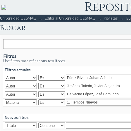
Reposit
Buscar
Universidad CESMAG
→
Editorial Universidad CESMAG
→
Revistas
→
Bu
Buscar
Filtros
Use filtros para refinar sus resultados.
Filtros actuales:
Nuevos filtros: