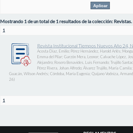
Mostrando 1 de un total de 1 resultados de la colección: Revistas.
1
Revista Institucional Tiempos Nuevos Año 24, 
Acosta Díaz, Emilio
;
Pérez Hernández, Harold Arlés
;
Mongu
Emma del Pilar
;
Garzón Mera, Leonor
;
Calvache López, J
Alejandro
;
Rosero Benavides, Luis Fernando
;
Trujillo Santa
Pérez Rivera, Johan Alfredo
;
Álvarez Trujillo, María Camila
Guacán, Wilson Andrés
;
Córdoba, María Eugenia
;
Quijano Vodniza, Armand
26
)
1