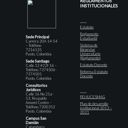
REGLAMENTOS
INSTITUCIONALES
Estatuto
Reglamento
Sede Principal
Estudiantil
Carrera 20A 14-54
Sistema de
– Teléfono
Bienestar
7216535
Universitario
Pasto, Colombia
(Reglamento)
Sede Santiago
Estatuto Docente
Calle 12 #22f-16 –
Teléfono 7374506-
Reforma Estatuto
7374505
Docente
Pasto, Colombia
Consultorios
Jurídicos
Calle 16 No 21a-
PEI-IUCESMAG
53, Respaldo
Amorel Centro –
Plan de desarrollo
Teléfono 7200352
institucional 2013 –
Pasto, Colombia
2021
Campus San
Damián
Catambuco,