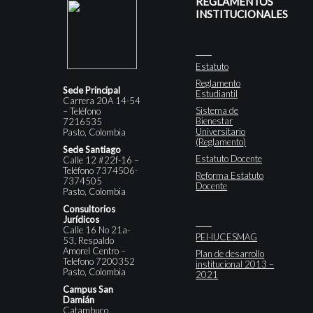
REGLAMENTOS
INSTITUCIONALES
Estatuto
Reglamento
Sede Principal
Estudiantil
Carrera 20A 14-54
Sistema de
– Teléfono
Bienestar
7216535
Universitario
Pasto, Colombia
(Reglamento)
Sede Santiago
Estatuto Docente
Calle 12 #22f-16 –
Teléfono 7374506-
Reforma Estatuto
7374505
Docente
Pasto, Colombia
Consultorios
Jurídicos
Calle 16 No 21a-
PEI-IUCESMAG
53, Respaldo
Amorel Centro –
Plan de desarrollo
Teléfono 7200352
institucional 2013 –
Pasto, Colombia
2021
Campus San
Damián
Catambuco,