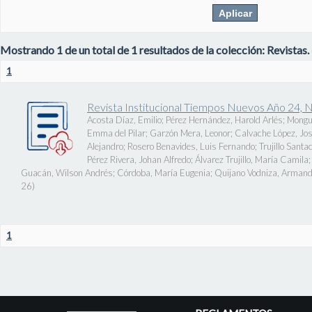
Mostrando 1 de un total de 1 resultados de la colección: Revistas.
1
Revista Institucional Tiempos Nuevos Año 24, 
Acosta Díaz, Emilio
;
Pérez Hernández, Harold Arlés
;
Mongu
Emma del Pilar
;
Garzón Mera, Leonor
;
Calvache López, J
Alejandro
;
Rosero Benavides, Luis Fernando
;
Trujillo Santa
Pérez Rivera, Johan Alfredo
;
Álvarez Trujillo, María Camila
Guacán, Wilson Andrés
;
Córdoba, María Eugenia
;
Quijano Vodniza, Armand
26
)
1