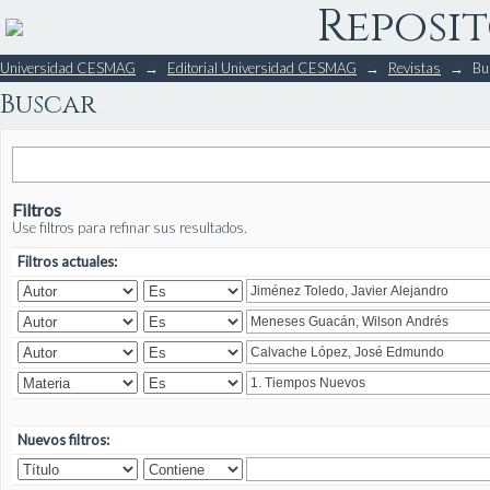
Reposit
Buscar
Universidad CESMAG
→
Editorial Universidad CESMAG
→
Revistas
→
Bu
Buscar
Filtros
Use filtros para refinar sus resultados.
Filtros actuales:
Nuevos filtros: