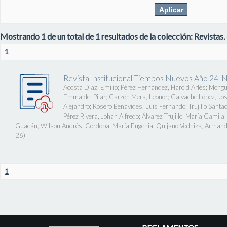
Mostrando 1 de un total de 1 resultados de la colección: Revistas.
1
Revista Institucional Tiempos Nuevos Año 24, 
Acosta Díaz, Emilio
;
Pérez Hernández, Harold Arlés
;
Mongu
Emma del Pilar
;
Garzón Mera, Leonor
;
Calvache López, J
Alejandro
;
Rosero Benavides, Luis Fernando
;
Trujillo Santa
Pérez Rivera, Johan Alfredo
;
Álvarez Trujillo, María Camila
Guacán, Wilson Andrés
;
Córdoba, María Eugenia
;
Quijano Vodniza, Armand
26
)
1