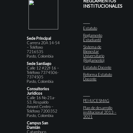
REGLAMENTOS
INSTITUCIONALES
Estatuto
Reglamento
Sede Principal
Estudiantil
Carrera 20A 14-54
Sistema de
– Teléfono
Bienestar
7216535
Universitario
Pasto, Colombia
(Reglamento)
Sede Santiago
Estatuto Docente
Calle 12 #22f-16 –
Teléfono 7374506-
Reforma Estatuto
7374505
Docente
Pasto, Colombia
Consultorios
Jurídicos
Calle 16 No 21a-
PEI-IUCESMAG
53, Respaldo
Amorel Centro –
Plan de desarrollo
Teléfono 7200352
institucional 2013 –
Pasto, Colombia
2021
Campus San
Damián
Catambuco,