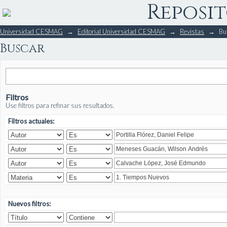
Reposit
Buscar
Universidad CESMAG
→
Editorial Universidad CESMAG
→
Revistas
→
Bu
Buscar
Filtros
Use filtros para refinar sus resultados.
Filtros actuales:
Nuevos filtros: