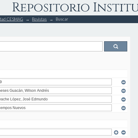
Repositorio Instit
rsidad CESMAG
→
Revistas
→
Buscar