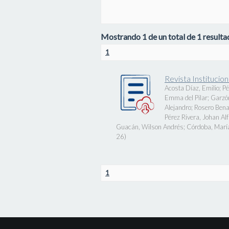
Mostrando 1 de un total de 1 resultad
1
Revista Instituci
Acosta Díaz, Emilio
;
Pé
Emma del Pilar
;
Garzó
Alejandro
;
Rosero Bena
Pérez Rivera, Johan Al
Guacán, Wilson Andrés
;
Córdoba, Marí
26
)
1