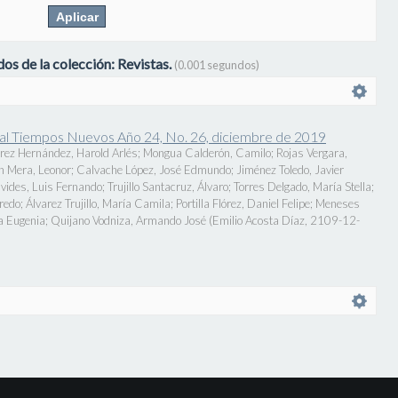
os de la colección: Revistas.
(0.001 segundos)
onal Tiempos Nuevos Año 24, No. 26, diciembre de 2019
rez Hernández, Harold Arlés
;
Mongua Calderón, Camilo
;
Rojas Vergara,
n Mera, Leonor
;
Calvache López, José Edmundo
;
Jiménez Toledo, Javier
vides, Luis Fernando
;
Trujillo Santacruz, Álvaro
;
Torres Delgado, María Stella
;
fredo
;
Álvarez Trujillo, María Camila
;
Portilla Flórez, Daniel Felipe
;
Meneses
a Eugenia
;
Quijano Vodniza, Armando José
(
Emilio Acosta Díaz
,
2109-12-