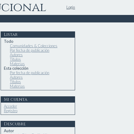
ucional
Login
Listar
Todo
Comunidades & Colecciones
Por fecha de publicación
Autores
Títulos
Materias
Esta colección
Por fecha de publicación
Autores
Títulos
Materias
Mi cuenta
Acceder
Registro
Descubre
Autor