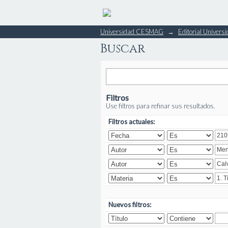
Buscar
Universidad CESMAG
→
Editorial Unive
Buscar
Filtros
Use filtros para refinar sus resultados.
Filtros actuales:
Nuevos filtros: