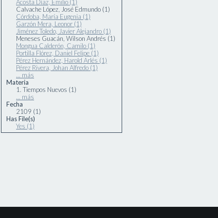
Acosta Díaz, Emilio (1)
Calvache López, José Edmundo (1)
Córdoba, María Eugenia (1)
Garzón Mera, Leonor (1)
Jiménez Toledo, Javier Alejandro (1)
Meneses Guacán, Wilson Andrés (1)
Mongua Calderón, Camilo (1)
Portilla Flórez, Daniel Felipe (1)
Pérez Hernández, Harold Arlés (1)
Pérez Rivera, Johan Alfredo (1)
... más
Materia
1. Tiempos Nuevos (1)
... más
Fecha
2109 (1)
Has File(s)
Yes (1)