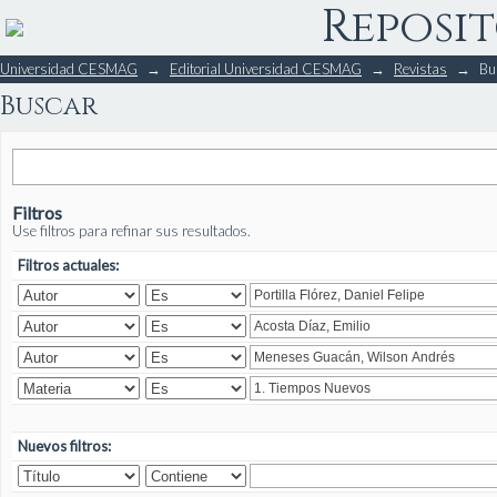
Reposit
Buscar
Universidad CESMAG
→
Editorial Universidad CESMAG
→
Revistas
→
Bu
Buscar
Filtros
Use filtros para refinar sus resultados.
Filtros actuales:
Nuevos filtros: