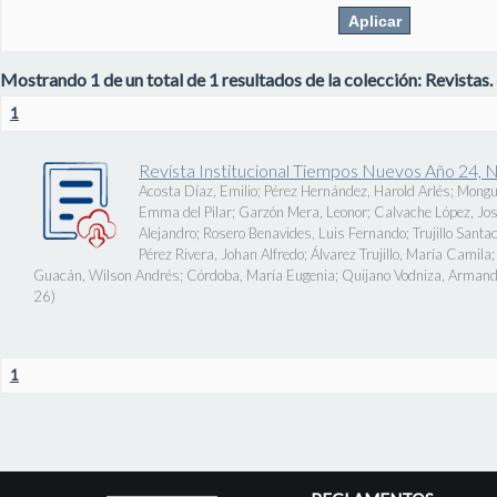
Mostrando 1 de un total de 1 resultados de la colección: Revistas.
1
Revista Institucional Tiempos Nuevos Año 24, 
Acosta Díaz, Emilio
;
Pérez Hernández, Harold Arlés
;
Mongu
Emma del Pilar
;
Garzón Mera, Leonor
;
Calvache López, J
Alejandro
;
Rosero Benavides, Luis Fernando
;
Trujillo Santa
Pérez Rivera, Johan Alfredo
;
Álvarez Trujillo, María Camila
Guacán, Wilson Andrés
;
Córdoba, María Eugenia
;
Quijano Vodniza, Armand
26
)
1