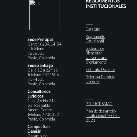
REGLAMENTOS
INSTITUCIONALES
Estatuto
Reglamento
Sede Principal
Estudiantil
Carrera 20A 14-54
Sistema de
– Teléfono
Bienestar
7216535
Universitario
Pasto, Colombia
(Reglamento)
Sede Santiago
Estatuto Docente
Calle 12 #22f-16 –
Teléfono 7374506-
Reforma Estatuto
7374505
Docente
Pasto, Colombia
Consultorios
Jurídicos
Calle 16 No 21a-
PEI-IUCESMAG
53, Respaldo
Amorel Centro –
Plan de desarrollo
Teléfono 7200352
institucional 2013 –
Pasto, Colombia
2021
Campus San
Damián
Catambuco,